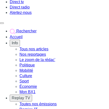
Direct tv
Direct radio
Alertez-nous
Déclencher le menu
Rechercher
Accueil
Info
Tous nos articles
Nos reportages
Le zoom de la rédac'
Politique
Mobilité
Culture
Sport
Économie
Mon BX1
Replay TV
Toutes nos émissions