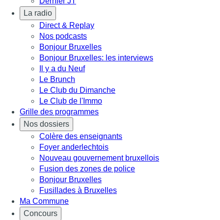
Dernier JT
La radio
Direct & Replay
Nos podcasts
Bonjour Bruxelles
Bonjour Bruxelles: les interviews
Il y a du Neuf
Le Brunch
Le Club du Dimanche
Le Club de l'Immo
Grille des programmes
Nos dossiers
Colère des enseignants
Foyer anderlechtois
Nouveau gouvernement bruxellois
Fusion des zones de police
Bonjour Bruxelles
Fusillades à Bruxelles
Ma Commune
Concours