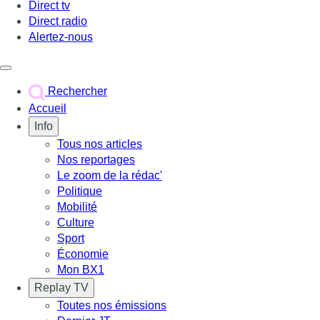
Direct tv
Direct radio
Alertez-nous
Déclencher le menu
Rechercher
Accueil
Info
Tous nos articles
Nos reportages
Le zoom de la rédac'
Politique
Mobilité
Culture
Sport
Économie
Mon BX1
Replay TV
Toutes nos émissions