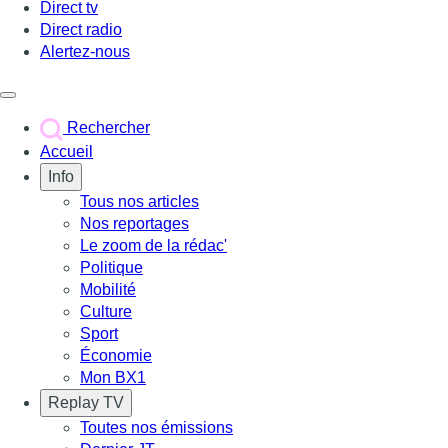
Direct tv
Direct radio
Alertez-nous
Déclencher le menu
Rechercher
Accueil
Info
Tous nos articles
Nos reportages
Le zoom de la rédac'
Politique
Mobilité
Culture
Sport
Économie
Mon BX1
Replay TV
Toutes nos émissions