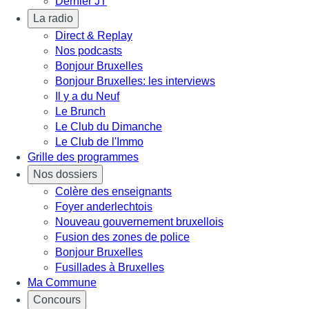
Dernier JT
La radio
Direct & Replay
Nos podcasts
Bonjour Bruxelles
Bonjour Bruxelles: les interviews
Il y a du Neuf
Le Brunch
Le Club du Dimanche
Le Club de l'Immo
Grille des programmes
Nos dossiers
Colère des enseignants
Foyer anderlechtois
Nouveau gouvernement bruxellois
Fusion des zones de police
Bonjour Bruxelles
Fusillades à Bruxelles
Ma Commune
Concours