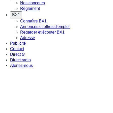
Nos concours
Règlement
BX1
Connaître BX1
Annonces et offres d'emploi
Regarder et écouter BX1
Adresse
Publicité
Contact
Direct tv
Direct radio
Alertez-nous