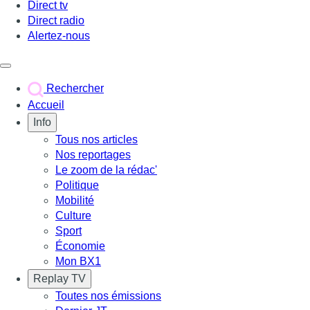
Direct tv
Direct radio
Alertez-nous
Déclencher le menu
Rechercher
Accueil
Info
Tous nos articles
Nos reportages
Le zoom de la rédac'
Politique
Mobilité
Culture
Sport
Économie
Mon BX1
Replay TV
Toutes nos émissions