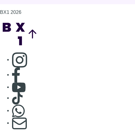
BX1 2026
Back to top
Consulter page Instagram
Consulter page Facebook
Consulter Youtube
Consulter TikTok
Nous rejoindre sur Whatsapp
S'abonner à notre newsletter