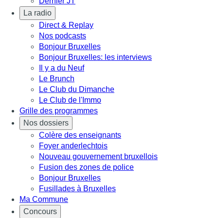
Dernier JT
La radio
Direct & Replay
Nos podcasts
Bonjour Bruxelles
Bonjour Bruxelles: les interviews
Il y a du Neuf
Le Brunch
Le Club du Dimanche
Le Club de l'Immo
Grille des programmes
Nos dossiers
Colère des enseignants
Foyer anderlechtois
Nouveau gouvernement bruxellois
Fusion des zones de police
Bonjour Bruxelles
Fusillades à Bruxelles
Ma Commune
Concours