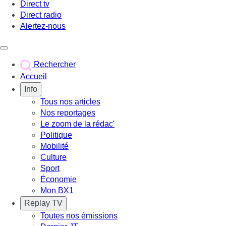
Direct tv
Direct radio
Alertez-nous
Déclencher le menu
Rechercher
Accueil
Info
Tous nos articles
Nos reportages
Le zoom de la rédac'
Politique
Mobilité
Culture
Sport
Économie
Mon BX1
Replay TV
Toutes nos émissions