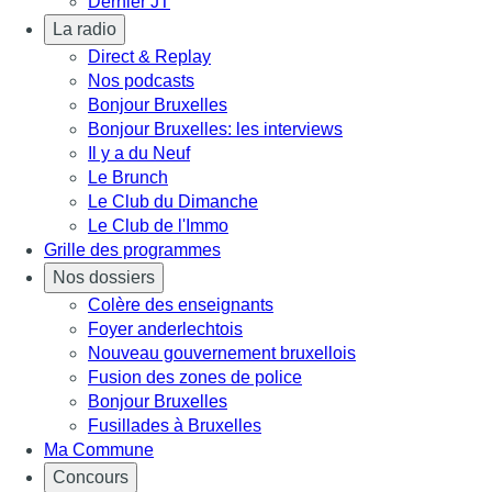
Dernier JT
La radio
Direct & Replay
Nos podcasts
Bonjour Bruxelles
Bonjour Bruxelles: les interviews
Il y a du Neuf
Le Brunch
Le Club du Dimanche
Le Club de l'Immo
Grille des programmes
Nos dossiers
Colère des enseignants
Foyer anderlechtois
Nouveau gouvernement bruxellois
Fusion des zones de police
Bonjour Bruxelles
Fusillades à Bruxelles
Ma Commune
Concours