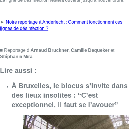
Photo : Défense (A. Ernotte)
On retrouve sur place deux équipes de 4 militaires, qui se
relaient.
La ligne de désinfection restera ouverte jusqu’à nouvel ordre.
►
Notre reportage à Anderlecht : Comment fonctionnent ces
lignes de désinfection ?
■ Reportage d’
Arnaud Bruckner
,
Camille Dequeker
et