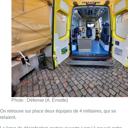
zone, Ixelles et Delta
“, indique la capitaine Anne Ernotte,
commandant de la compagnie CBRN, spécialisée dans la
gestion de la menace, entre-autres, biologique.
“
Sur place, travaillent des équipes spécialisées de l’armée, qui
interviennent normalement pour les risques chimiques,
biologiques, radiologiques et nucléaires. Ils avaient notamment
déjà été opérationnels à l’Hôpital militaire, durant un mois lors
du premier confinement
“, ajoute-t-elle.