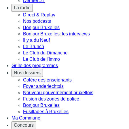
Dernier JT
La radio
Direct & Replay
Nos podcasts
Bonjour Bruxelles
Bonjour Bruxelles: les interviews
Il y a du Neuf
Le Brunch
Le Club du Dimanche
Le Club de l'Immo
Grille des programmes
Nos dossiers
Colère des enseignants
Foyer anderlechtois
Nouveau gouvernement bruxellois
Fusion des zones de police
Bonjour Bruxelles
Fusillades à Bruxelles
Ma Commune
Concours