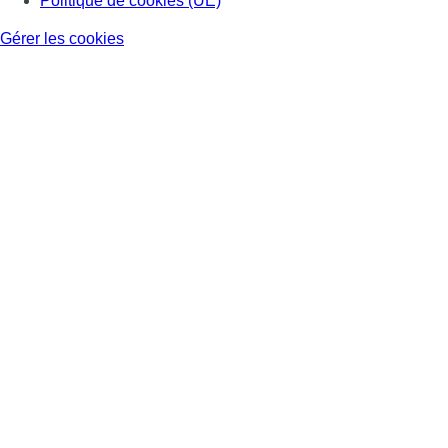
Consulter TikTok
Nous rejoindre sur Whatsapp
S'abonner à notre newsletter
Connaître BX1
Publicité
Offres d'emploi
Contact
Mentions légales
Politique de cookies (UE)
Gérer les cookies