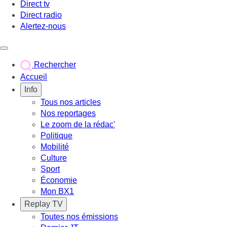
Direct tv
Direct radio
Alertez-nous
Déclencher le menu
Rechercher
Accueil
Info
Tous nos articles
Nos reportages
Le zoom de la rédac'
Politique
Mobilité
Culture
Sport
Économie
Mon BX1
Replay TV
Toutes nos émissions