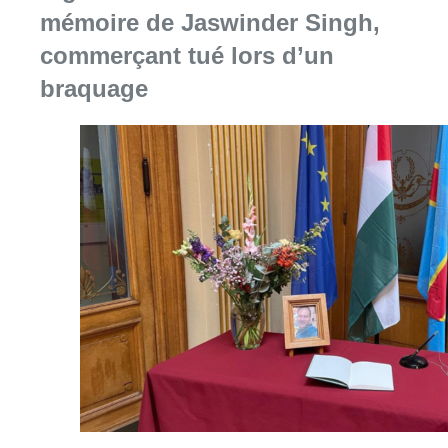
Consulter l'article "La police lance un avis 
06 août 2026
La Commune d’Ixelles ouvre un
registre de condoléances en
mémoire de Jaswinder Singh,
commerçant tué lors d’un
braquage