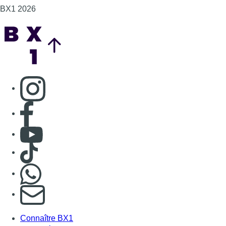
BX1 2026
Back to top
Consulter page Instagram
Consulter page Facebook
Consulter Youtube
Consulter TikTok
Nous rejoindre sur Whatsapp
S'abonner à notre newsletter
Connaître BX1