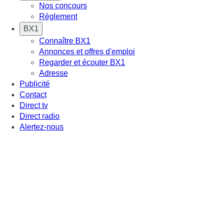
Nos concours
Règlement
BX1
Connaître BX1
Annonces et offres d'emploi
Regarder et écouter BX1
Adresse
Publicité
Contact
Direct tv
Direct radio
Alertez-nous