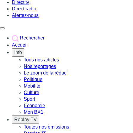
Direct tv
Direct radio
Alertez-nous
Déclencher le menu
Rechercher
Accueil
Info
Tous nos articles
Nos reportages
Le zoom de la rédac'
Politique
Mobilité
Culture
Sport
Économie
Mon BX1
Replay TV
Toutes nos émissions