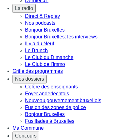
Dernier JT
La radio
Direct & Replay
Nos podcasts
Bonjour Bruxelles
Bonjour Bruxelles: les interviews
Il y a du Neuf
Le Brunch
Le Club du Dimanche
Le Club de l'Immo
Grille des programmes
Nos dossiers
Colère des enseignants
Foyer anderlechtois
Nouveau gouvernement bruxellois
Fusion des zones de police
Bonjour Bruxelles
Fusillades à Bruxelles
Ma Commune
Concours