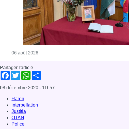
Consulter l'article "La Commune d’Ixelles 
06 août 2026
Partager l'article
Facebook
Twitter
WhatsApp
Share
08 décembre 2020
- 11h57
Haren
interpellation
Justitia
OTAN
Police