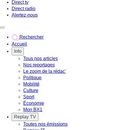
Direct tv
Direct radio
Alertez-nous
Déclencher le menu
Rechercher
Accueil
Info
Tous nos articles
Nos reportages
Le zoom de la rédac'
Politique
Mobilité
Culture
Sport
Économie
Mon BX1
Replay TV
Toutes nos émissions