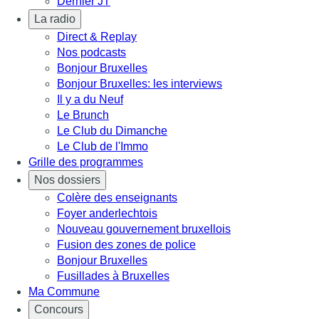
Dernier JT
La radio
Direct & Replay
Nos podcasts
Bonjour Bruxelles
Bonjour Bruxelles: les interviews
Il y a du Neuf
Le Brunch
Le Club du Dimanche
Le Club de l'Immo
Grille des programmes
Nos dossiers
Colère des enseignants
Foyer anderlechtois
Nouveau gouvernement bruxellois
Fusion des zones de police
Bonjour Bruxelles
Fusillades à Bruxelles
Ma Commune
Concours