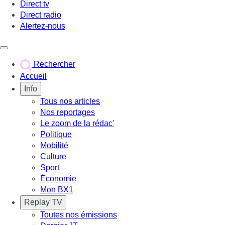
Direct tv
Direct radio
Alertez-nous
Déclencher le menu
Rechercher
Accueil
Info
Tous nos articles
Nos reportages
Le zoom de la rédac'
Politique
Mobilité
Culture
Sport
Économie
Mon BX1
Replay TV
Toutes nos émissions