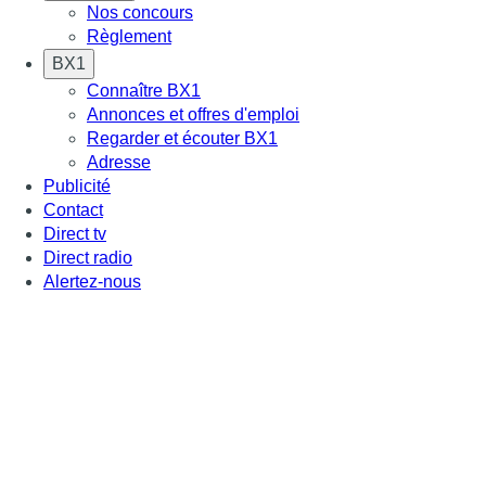
Nos concours
Règlement
BX1
Connaître BX1
Annonces et offres d'emploi
Regarder et écouter BX1
Adresse
Publicité
Contact
Direct tv
Direct radio
Alertez-nous