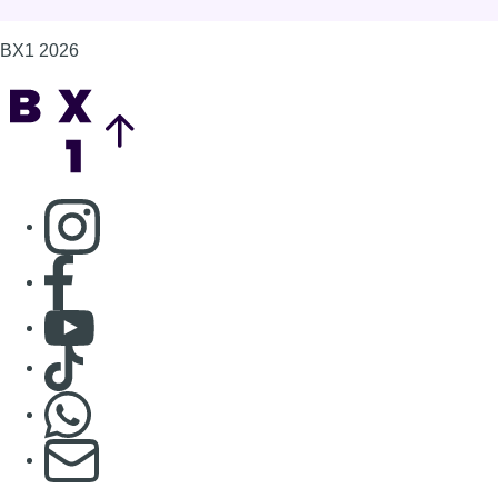
BX1 2026
Back to top
Consulter page Instagram
Consulter page Facebook
Consulter Youtube
Consulter TikTok
Nous rejoindre sur Whatsapp
S'abonner à notre newsletter