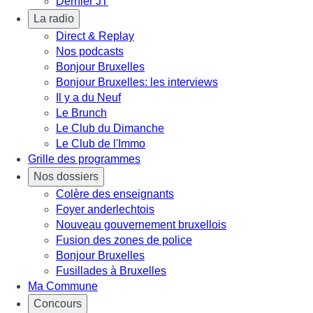
Dernier JT
La radio
Direct & Replay
Nos podcasts
Bonjour Bruxelles
Bonjour Bruxelles: les interviews
Il y a du Neuf
Le Brunch
Le Club du Dimanche
Le Club de l'Immo
Grille des programmes
Nos dossiers
Colère des enseignants
Foyer anderlechtois
Nouveau gouvernement bruxellois
Fusion des zones de police
Bonjour Bruxelles
Fusillades à Bruxelles
Ma Commune
Concours