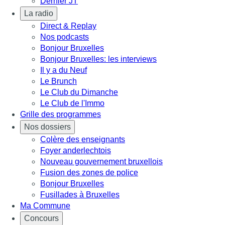
Dernier JT
La radio
Direct & Replay
Nos podcasts
Bonjour Bruxelles
Bonjour Bruxelles: les interviews
Il y a du Neuf
Le Brunch
Le Club du Dimanche
Le Club de l'Immo
Grille des programmes
Nos dossiers
Colère des enseignants
Foyer anderlechtois
Nouveau gouvernement bruxellois
Fusion des zones de police
Bonjour Bruxelles
Fusillades à Bruxelles
Ma Commune
Concours