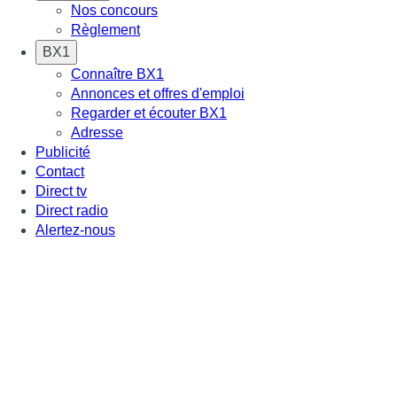
Nos concours
Règlement
BX1
Connaître BX1
Annonces et offres d'emploi
Regarder et écouter BX1
Adresse
Publicité
Contact
Direct tv
Direct radio
Alertez-nous