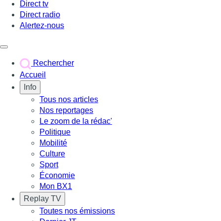
Direct tv
Direct radio
Alertez-nous
Déclencher le menu
Rechercher
Accueil
Info
Tous nos articles
Nos reportages
Le zoom de la rédac'
Politique
Mobilité
Culture
Sport
Économie
Mon BX1
Replay TV
Toutes nos émissions