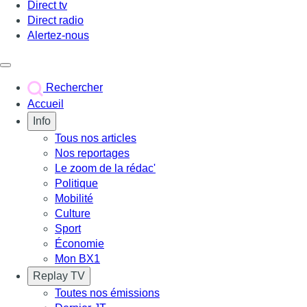
Direct tv
Direct radio
Alertez-nous
Déclencher le menu
Rechercher
Accueil
Info
Tous nos articles
Nos reportages
Le zoom de la rédac'
Politique
Mobilité
Culture
Sport
Économie
Mon BX1
Replay TV
Toutes nos émissions