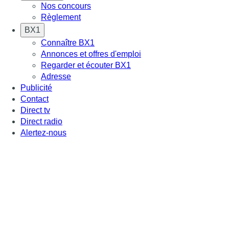
Nos concours
Règlement
BX1
Connaître BX1
Annonces et offres d'emploi
Regarder et écouter BX1
Adresse
Publicité
Contact
Direct tv
Direct radio
Alertez-nous