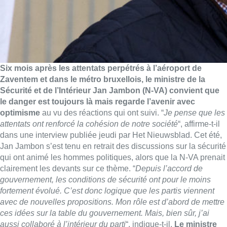
Six mois après les attentats perpétrés à l’aéroport de
Zaventem et dans le métro bruxellois, le ministre de la
Sécurité et de l’Intérieur Jan Jambon (N-VA) convient que
le danger est toujours là mais regarde l’avenir avec
optimisme
au vu des réactions qui ont suivi. “
Je pense que les
attentats ont renforcé la cohésion de notre société
“, affirme-t-il
dans une interview publiée jeudi par Het Nieuwsblad. Cet été,
Jan Jambon s’est tenu en retrait des discussions sur la sécurité
qui ont animé les hommes politiques, alors que la N-VA prenait
clairement les devants sur ce thème. “
Depuis l’accord de
gouvernement, les conditions de sécurité ont pour le moins
fortement évolué. C’est donc logique que les partis viennent
avec de nouvelles propositions. Mon rôle est d’abord de mettre
ces idées sur la table du gouvernement. Mais, bien sûr, j’ai
aussi collaboré à l’intérieur du parti
“, indique-t-il.
Le ministre