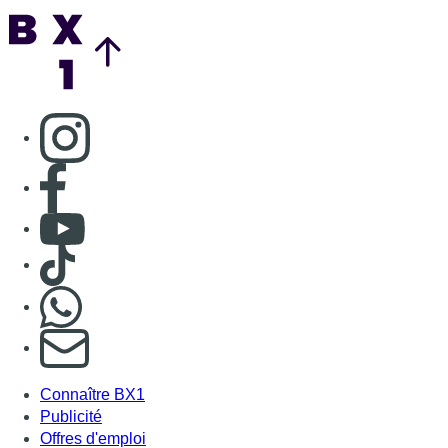
Back to top
Consulter page Instagram
Consulter page Facebook
Consulter Youtube
Consulter TikTok
Nous rejoindre sur Whatsapp
S'abonner à notre newsletter
Connaître BX1
Publicité
Offres d'emploi