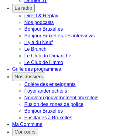
Dernier JT
La radio
Direct & Replay
Nos podcasts
Bonjour Bruxelles
Bonjour Bruxelles: les interviews
Il y a du Neuf
Le Brunch
Le Club du Dimanche
Le Club de l'Immo
Grille des programmes
Nos dossiers
Colère des enseignants
Foyer anderlechtois
Nouveau gouvernement bruxellois
Fusion des zones de police
Bonjour Bruxelles
Fusillades à Bruxelles
Ma Commune
Concours