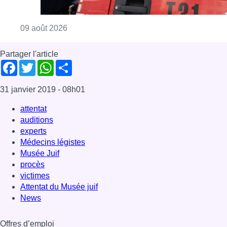
Consulter l'article "Deux personnes hospita
09 août 2026
Partager l'article
Facebook
Twitter
WhatsApp
Share
31 janvier 2019
- 08h01
attentat
auditions
experts
Médecins légistes
Musée Juif
procès
victimes
Attentat du Musée juif
News
Offres d’emploi