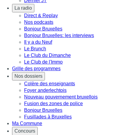
Dernier JT
La radio
Direct & Replay
Nos podcasts
Bonjour Bruxelles
Bonjour Bruxelles: les interviews
Il y a du Neuf
Le Brunch
Le Club du Dimanche
Le Club de l'Immo
Grille des programmes
Nos dossiers
Colère des enseignants
Foyer anderlechtois
Nouveau gouvernement bruxellois
Fusion des zones de police
Bonjour Bruxelles
Fusillades à Bruxelles
Ma Commune
Concours