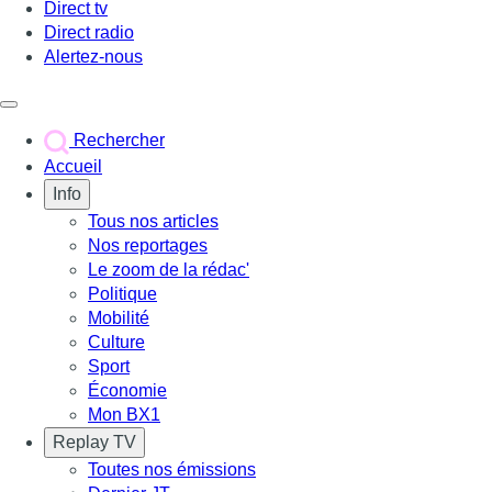
Direct tv
Direct radio
Alertez-nous
Déclencher le menu
Rechercher
Accueil
Info
Tous nos articles
Nos reportages
Le zoom de la rédac'
Politique
Mobilité
Culture
Sport
Économie
Mon BX1
Replay TV
Toutes nos émissions