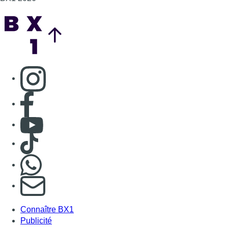
Back to top
Consulter page Instagram
Consulter page Facebook
Consulter Youtube
Consulter TikTok
Nous rejoindre sur Whatsapp
S'abonner à notre newsletter
Connaître BX1
Publicité