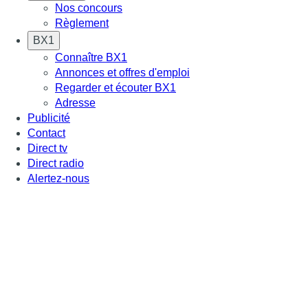
Nos concours
Règlement
BX1
Connaître BX1
Annonces et offres d'emploi
Regarder et écouter BX1
Adresse
Publicité
Contact
Direct tv
Direct radio
Alertez-nous