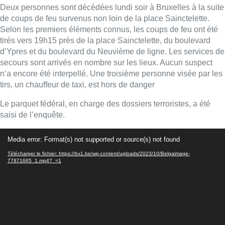
Deux personnes sont décédées lundi soir à Bruxelles à la suite
de coups de feu survenus non loin de la place Sainctelette.
Selon les premiers éléments connus, les coups de feu ont été
tirés vers 19h15 près de la place Sainctelette, du boulevard
d’Ypres et du boulevard du Neuvième de ligne. Les services de
secours sont arrivés en nombre sur les lieux. Aucun suspect
n’a encore été interpellé. Une troisième personne visée par les
tirs, un chauffeur de taxi, est hors de danger
Le parquet fédéral, en charge des dossiers terroristes, a été
saisi de l’enquête.
Lecteur
Media error: Format(s) not supported or source(s) not found
vidéo
Télécharger le fichier: https://bx1.be/wp-content/uploads/2023/10/Belgaimage-
77871665_1.mp4?_=1