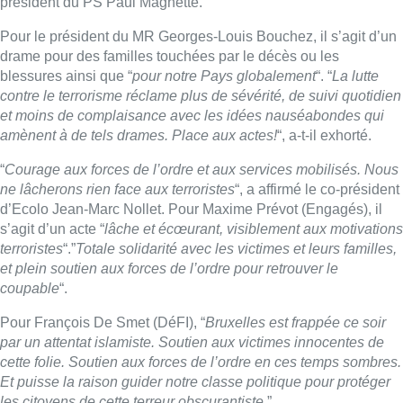
président du PS Paul Magnette.
Pour le président du MR Georges-Louis Bouchez, il s’agit d’un
drame pour des familles touchées par le décès ou les
blessures ainsi que “
pour notre Pays globalement
“. “
La lutte
contre le terrorisme réclame plus de sévérité, de suivi quotidien
et moins de complaisance avec les idées nauséabondes qui
amènent à de tels drames. Place aux actes!
“, a-t-il exhorté.
“
Courage aux forces de l’ordre et aux services mobilisés. Nous
ne lâcherons rien face aux terroristes
“, a affirmé le co-président
d’Ecolo Jean-Marc Nollet. Pour Maxime Prévot (Engagés), il
s’agit d’un acte “
lâche et écœurant, visiblement aux motivations
terroristes
“.”
Totale solidarité avec les victimes et leurs familles,
et plein soutien aux forces de l’ordre pour retrouver le
coupable
“.
Pour François De Smet (DéFI), “
Bruxelles est frappée ce soir
par un attentat islamiste. Soutien aux victimes innocentes de
cette folie. Soutien aux forces de l’ordre en ces temps sombres.
Et puisse la raison guider notre classe politique pour protéger
les citoyens de cette terreur obscurantiste
.”