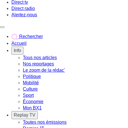
Direct tv
Direct radio
Alertez-nous
Déclencher le menu
Rechercher
Accueil
Info
Tous nos articles
Nos reportages
Le zoom de la rédac'
Politique
Mobilité
Culture
Sport
Économie
Mon BX1
Replay TV
Toutes nos émissions