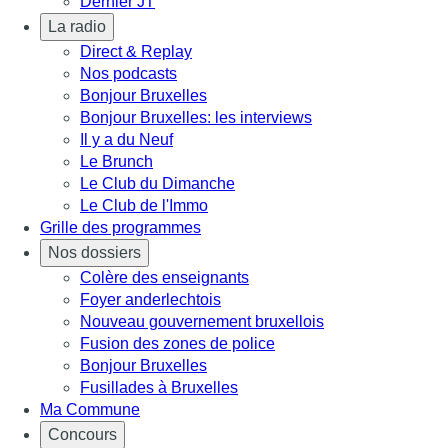
Dernier JT
La radio
Direct & Replay
Nos podcasts
Bonjour Bruxelles
Bonjour Bruxelles: les interviews
Il y a du Neuf
Le Brunch
Le Club du Dimanche
Le Club de l'Immo
Grille des programmes
Nos dossiers
Colère des enseignants
Foyer anderlechtois
Nouveau gouvernement bruxellois
Fusion des zones de police
Bonjour Bruxelles
Fusillades à Bruxelles
Ma Commune
Concours