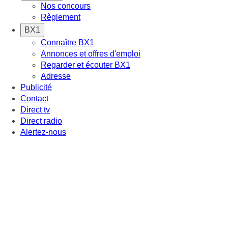
Nos concours
Règlement
BX1
Connaître BX1
Annonces et offres d'emploi
Regarder et écouter BX1
Adresse
Publicité
Contact
Direct tv
Direct radio
Alertez-nous