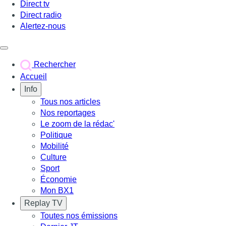
Direct tv
Direct radio
Alertez-nous
Déclencher le menu
Rechercher
Accueil
Info
Tous nos articles
Nos reportages
Le zoom de la rédac'
Politique
Mobilité
Culture
Sport
Économie
Mon BX1
Replay TV
Toutes nos émissions