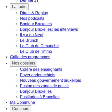
Dernier JT
La radio
Direct & Replay
Nos podcasts
Bonjour Bruxelles
Bonjour Bruxelles: les interviews
Il y a du Neuf
Le Brunch
Le Club du Dimanche
Le Club de l'Immo
Grille des programmes
Nos dossiers
Colère des enseignants
Foyer anderlechtois
Nouveau gouvernement bruxellois
Fusion des zones de police
Bonjour Bruxelles
Fusillades à Bruxelles
Ma Commune
Concours