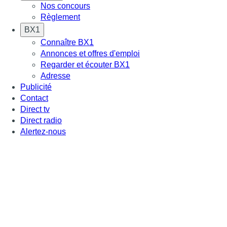
Nos concours
Règlement
BX1
Connaître BX1
Annonces et offres d'emploi
Regarder et écouter BX1
Adresse
Publicité
Contact
Direct tv
Direct radio
Alertez-nous