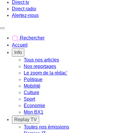
Direct tv
Direct radio
Alertez-nous
Déclencher le menu
Rechercher
Accueil
Info
Tous nos articles
Nos reportages
Le zoom de la rédac'
Politique
Mobilité
Culture
Sport
Économie
Mon BX1
Replay TV
Toutes nos émissions