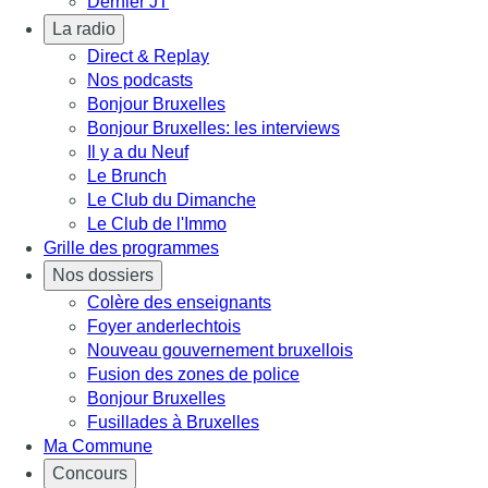
Dernier JT
La radio
Direct & Replay
Nos podcasts
Bonjour Bruxelles
Bonjour Bruxelles: les interviews
Il y a du Neuf
Le Brunch
Le Club du Dimanche
Le Club de l'Immo
Grille des programmes
Nos dossiers
Colère des enseignants
Foyer anderlechtois
Nouveau gouvernement bruxellois
Fusion des zones de police
Bonjour Bruxelles
Fusillades à Bruxelles
Ma Commune
Concours