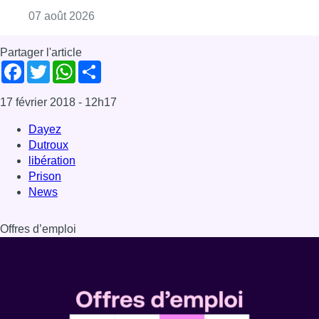
Consulter l'article "La grève chez Bpost a eu 
07 août 2026
Partager l'article
Facebook
Twitter
WhatsApp
Share
17 février 2018
- 12h17
Dayez
Dutroux
libération
Prison
News
Offres d’emploi