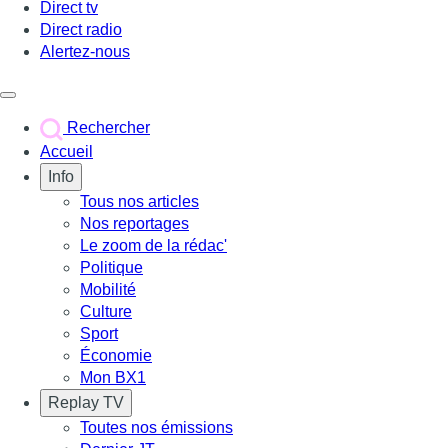
Direct tv
Direct radio
Alertez-nous
Déclencher le menu
Rechercher
Accueil
Info
Tous nos articles
Nos reportages
Le zoom de la rédac'
Politique
Mobilité
Culture
Sport
Économie
Mon BX1
Replay TV
Toutes nos émissions