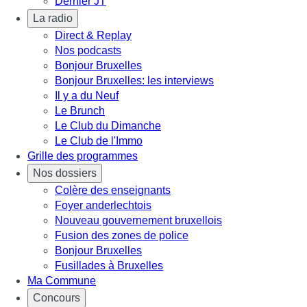
Dernier JT
La radio
Direct & Replay
Nos podcasts
Bonjour Bruxelles
Bonjour Bruxelles: les interviews
Il y a du Neuf
Le Brunch
Le Club du Dimanche
Le Club de l'Immo
Grille des programmes
Nos dossiers
Colère des enseignants
Foyer anderlechtois
Nouveau gouvernement bruxellois
Fusion des zones de police
Bonjour Bruxelles
Fusillades à Bruxelles
Ma Commune
Concours