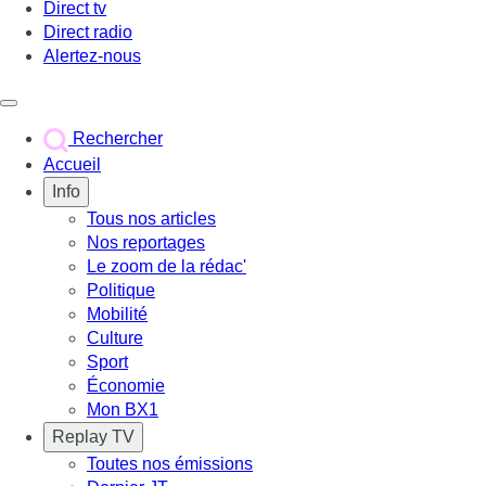
Direct tv
Direct radio
Alertez-nous
Déclencher le menu
Rechercher
Accueil
Info
Tous nos articles
Nos reportages
Le zoom de la rédac'
Politique
Mobilité
Culture
Sport
Économie
Mon BX1
Replay TV
Toutes nos émissions