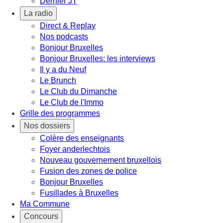
Dernier JT
La radio
Direct & Replay
Nos podcasts
Bonjour Bruxelles
Bonjour Bruxelles: les interviews
Il y a du Neuf
Le Brunch
Le Club du Dimanche
Le Club de l'Immo
Grille des programmes
Nos dossiers
Colère des enseignants
Foyer anderlechtois
Nouveau gouvernement bruxellois
Fusion des zones de police
Bonjour Bruxelles
Fusillades à Bruxelles
Ma Commune
Concours