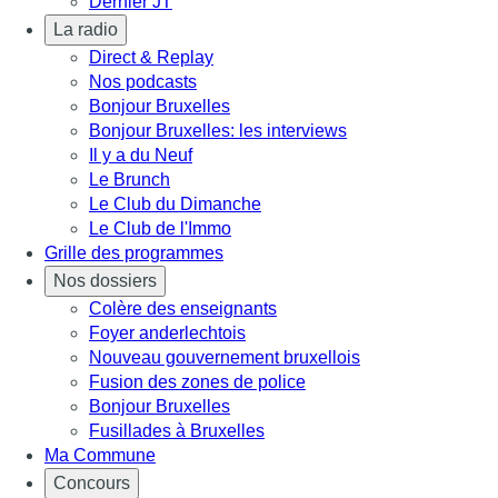
Dernier JT
La radio
Direct & Replay
Nos podcasts
Bonjour Bruxelles
Bonjour Bruxelles: les interviews
Il y a du Neuf
Le Brunch
Le Club du Dimanche
Le Club de l'Immo
Grille des programmes
Nos dossiers
Colère des enseignants
Foyer anderlechtois
Nouveau gouvernement bruxellois
Fusion des zones de police
Bonjour Bruxelles
Fusillades à Bruxelles
Ma Commune
Concours