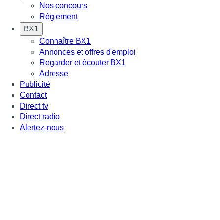
Nos concours
Règlement
BX1
Connaître BX1
Annonces et offres d'emploi
Regarder et écouter BX1
Adresse
Publicité
Contact
Direct tv
Direct radio
Alertez-nous