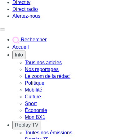
Direct tv
Direct radio
Alertez-nous
Déclencher le menu
Rechercher
Accueil
Info
Tous nos articles
Nos reportages
Le zoom de la rédac'
Politique
Mobilité
Culture
Sport
Économie
Mon BX1
Replay TV
Toutes nos émissions