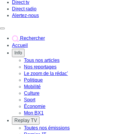
Direct tv
Direct radio
Alertez-nous
Déclencher le menu
Rechercher
Accueil
Info
Tous nos articles
Nos reportages
Le zoom de la rédac'
Politique
Mobilité
Culture
Sport
Économie
Mon BX1
Replay TV
Toutes nos émissions