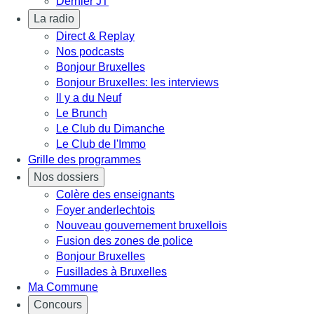
Dernier JT
La radio
Direct & Replay
Nos podcasts
Bonjour Bruxelles
Bonjour Bruxelles: les interviews
Il y a du Neuf
Le Brunch
Le Club du Dimanche
Le Club de l'Immo
Grille des programmes
Nos dossiers
Colère des enseignants
Foyer anderlechtois
Nouveau gouvernement bruxellois
Fusion des zones de police
Bonjour Bruxelles
Fusillades à Bruxelles
Ma Commune
Concours