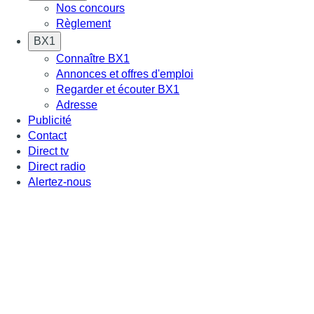
Nos concours
Règlement
BX1
Connaître BX1
Annonces et offres d'emploi
Regarder et écouter BX1
Adresse
Publicité
Contact
Direct tv
Direct radio
Alertez-nous