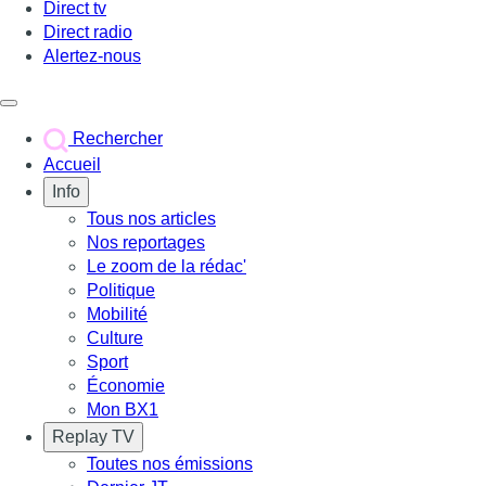
Direct tv
Direct radio
Alertez-nous
Déclencher le menu
Rechercher
Accueil
Info
Tous nos articles
Nos reportages
Le zoom de la rédac'
Politique
Mobilité
Culture
Sport
Économie
Mon BX1
Replay TV
Toutes nos émissions