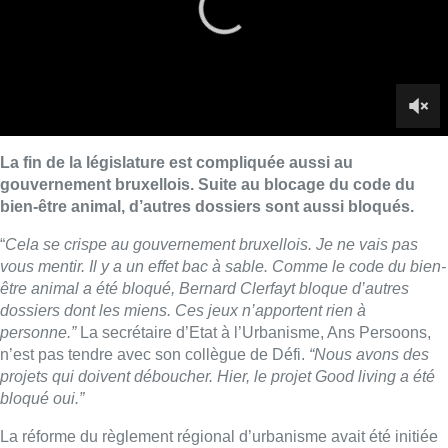
être animal a été bloqué, Bernard Clerfayt bloque d’autres
dossiers dont les miens. Ces jeux n’apportent rien à
personne.”
La secrétaire d’Etat à l’Urbanisme, Ans Persoons,
n’est pas tendre avec son collègue de Défi.
“Nous avons des
projets qui doivent déboucher. Hier, le projet Good living a été
bloqué oui.”
La réforme du règlement régional d’urbanisme avait été initiée
par son prédécesseur, Pascal Smet.
“C’est un dossier qui a pris
plusieurs années et je pense qu’il ne passera pas avant la fin
de la législature alors que des architectes et des
professionnels de l’immobilier le souhaitent. On ne peut pas
toujours rester dans la médiocrité à Bruxelles. Nous devons
être ambitieux.”
Ans Persoons est aussi revenue sur le conflit autour du recours
potentiel contre le nouveau permis d’environnement de
l’aéroport de Zaventem. Si Alain Maron souhaite introduire une
action, ce n’est pas le cas de son collègue Sven Gatz ni d’Ans
Persoons.
“C’est aussi l’aéroport de Bruxelles. Notre pays est