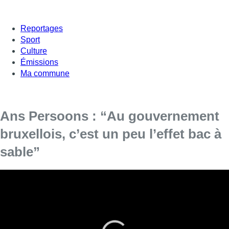
Reportages
Sport
Culture
Émissions
Ma commune
Ans Persoons : “Au gouvernement
bruxellois, c’est un peu l’effet bac à
sable”
La fin de la législature est compliquée aussi au
gouvernement bruxellois. Suite au blocage du code du
bien-être animal, d’autres dossiers sont aussi bloqués.
“
Cela se crispe au gouvernement bruxellois. Je ne vais pas
vous mentir. Il y a un effet bac à sable. Comme le code du bien-