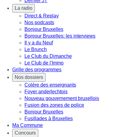
Dernier JT
La radio
Direct & Replay
Nos podcasts
Bonjour Bruxelles
Bonjour Bruxelles: les interviews
Il y a du Neuf
Le Brunch
Le Club du Dimanche
Le Club de l'Immo
Grille des programmes
Nos dossiers
Colère des enseignants
Foyer anderlechtois
Nouveau gouvernement bruxellois
Fusion des zones de police
Bonjour Bruxelles
Fusillades à Bruxelles
Ma Commune
Concours