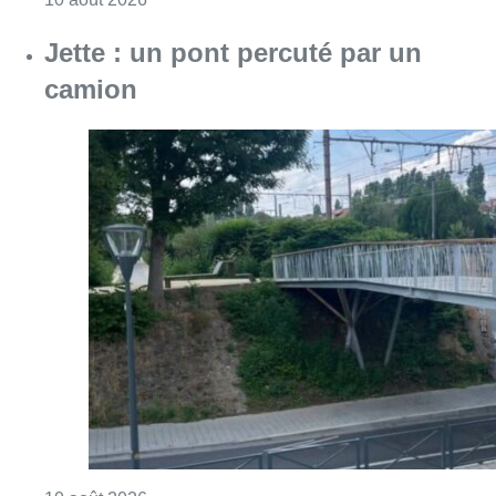
Consulter l'article "Jette : un pont percuté p
10 août 2026
Partager l'article
Facebook
Twitter
WhatsApp
Share
19 avril 2024
- 08h28
Ans Persoons
Patrimoine
News
Offres d’emploi