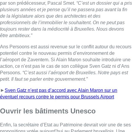
petit. Il faut se parler entre gouvernement.”
►
Sven Gatz n’est pas d’accord avec Alain Maron sur un
éventuel recours contre le permis pour Brussels Airport
Ouvrir les bâtiments Unesco
Enfin, la secrétaire d’Etat au Patrimoine devrait voir une de ses
propositions votée aujourd’hui au Parlement bruxellois. Une
ordonnance vise l’ouverture quelques jours par an au public,
des bâtiments classés à l’Unesco.
►
Palais Stoclet : le gouvernement valide l’ouverture au public
du patrimoine classé UNESCO
Elle vise évidemment dans un premier temps le palais Stoclet.
La famille a toujours refusé d’ouvrir les portes de ce joyau,
mais la secrétaire d’Etat ne jette pas l’éponge. Elle continuera
les négociations, mais préfère aussi légiférer sur la question.
■
Interview d’Ans Persoons (Vooruit.brussels), secrétaire d’Etat
à l’Urbanisme, par Fabrice Grosfilley