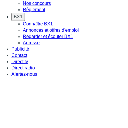
Nos concours
Règlement
BX1
Connaître BX1
Annonces et offres d'emploi
Regarder et écouter BX1
Adresse
Publicité
Contact
Direct tv
Direct radio
Alertez-nous