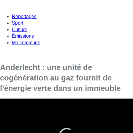
Reportages
Sport
Culture
Émissions
Ma commune
Anderlecht : une unité de
cogénération au gaz fournit de
l’énergie verte dans un immeuble
Cette unité de cogénération fournit précisément
de l’énergie verte, chaleur et électricité.
200.000 kwh
sont consommés dans les communs d’un
immeuble à Anderlecht et sont donc
mis gratuitement à