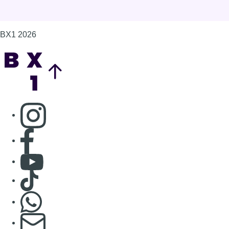
Consulter Youtube
Consulter TikTok
Nous rejoindre sur Whatsapp
S'abonner à notre newsletter
Connaître BX1
Publicité
Offres d'emploi
Contact
Mentions légales
Politique de cookies (UE)
Gérer les cookies