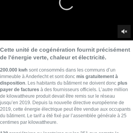
disposition
. Les habitants du bâtiment ne doivent donc
plus
payer de factures
à des fournisseurs officiels. L’autre million
de kilowattheure produit devait être remis sur le réseau
jusqu’en 2019. Depuis la nouvelle directive européenne de
2019, cette énergie électrique peut être vendue aux occupants
du bâtiment. Le tarif a été fixé par l’assemblée générale à 25
centimes par kilowattheure.
138
propriétaires ou locataires sur les 351 que compte le
bâtiment participent à ce projet unique en région bruxelloise.
■
Reportage de
Romain
Vandenheuvel
,
Pierre Beaudot
,
GauthierFlahaux
et
Pierre Delmée
Lire aussi :
Météo: du soleil et jusqu’à 28°C ce
samedi, l’avertissement jaune à la
chaleur activé