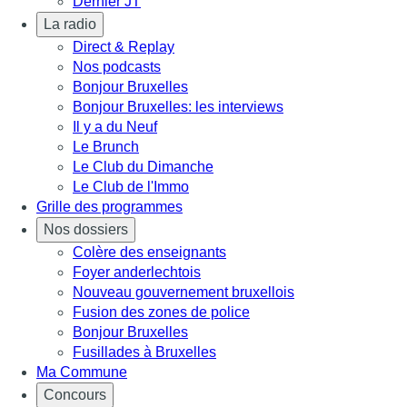
Dernier JT
La radio
Direct & Replay
Nos podcasts
Bonjour Bruxelles
Bonjour Bruxelles: les interviews
Il y a du Neuf
Le Brunch
Le Club du Dimanche
Le Club de l'Immo
Grille des programmes
Nos dossiers
Colère des enseignants
Foyer anderlechtois
Nouveau gouvernement bruxellois
Fusion des zones de police
Bonjour Bruxelles
Fusillades à Bruxelles
Ma Commune
Concours