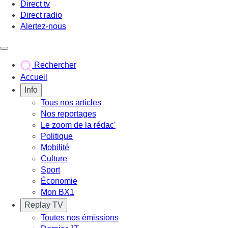
Direct tv
Direct radio
Alertez-nous
Déclencher le menu
Rechercher
Accueil
Info
Tous nos articles
Nos reportages
Le zoom de la rédac'
Politique
Mobilité
Culture
Sport
Économie
Mon BX1
Replay TV
Toutes nos émissions