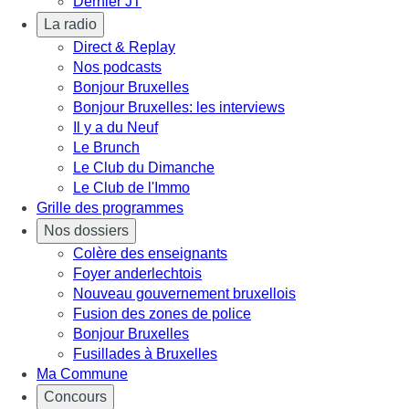
Dernier JT
La radio
Direct & Replay
Nos podcasts
Bonjour Bruxelles
Bonjour Bruxelles: les interviews
Il y a du Neuf
Le Brunch
Le Club du Dimanche
Le Club de l'Immo
Grille des programmes
Nos dossiers
Colère des enseignants
Foyer anderlechtois
Nouveau gouvernement bruxellois
Fusion des zones de police
Bonjour Bruxelles
Fusillades à Bruxelles
Ma Commune
Concours