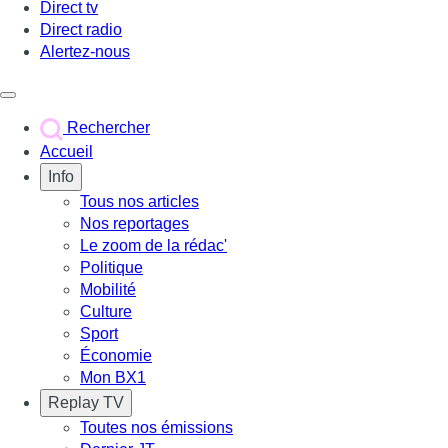
Direct tv
Direct radio
Alertez-nous
Déclencher le menu
Rechercher
Accueil
Info
Tous nos articles
Nos reportages
Le zoom de la rédac'
Politique
Mobilité
Culture
Sport
Économie
Mon BX1
Replay TV
Toutes nos émissions