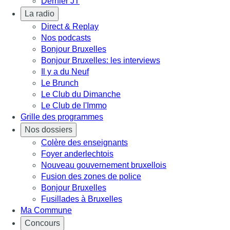
Dernier JT
La radio
Direct & Replay
Nos podcasts
Bonjour Bruxelles
Bonjour Bruxelles: les interviews
Il y a du Neuf
Le Brunch
Le Club du Dimanche
Le Club de l'Immo
Grille des programmes
Nos dossiers
Colère des enseignants
Foyer anderlechtois
Nouveau gouvernement bruxellois
Fusion des zones de police
Bonjour Bruxelles
Fusillades à Bruxelles
Ma Commune
Concours