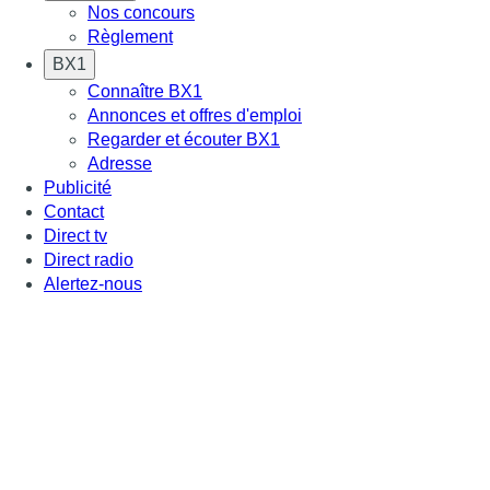
Nos concours
Règlement
BX1
Connaître BX1
Annonces et offres d'emploi
Regarder et écouter BX1
Adresse
Publicité
Contact
Direct tv
Direct radio
Alertez-nous