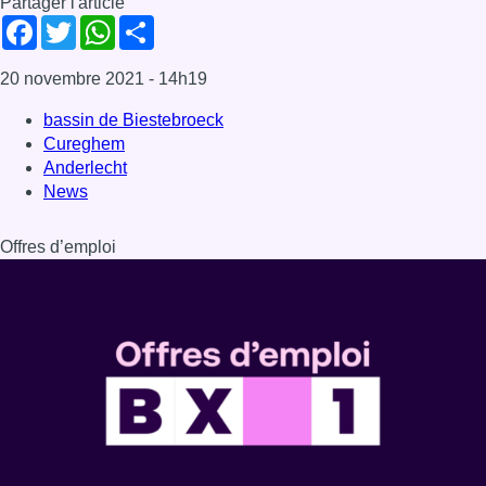
Partager l'article
Facebook
Twitter
WhatsApp
Share
20 novembre 2021
- 14h19
bassin de Biestebroeck
Cureghem
Anderlecht
News
Offres d’emploi