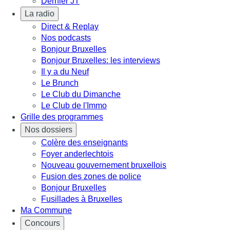
Dernier JT
La radio
Direct & Replay
Nos podcasts
Bonjour Bruxelles
Bonjour Bruxelles: les interviews
Il y a du Neuf
Le Brunch
Le Club du Dimanche
Le Club de l'Immo
Grille des programmes
Nos dossiers
Colère des enseignants
Foyer anderlechtois
Nouveau gouvernement bruxellois
Fusion des zones de police
Bonjour Bruxelles
Fusillades à Bruxelles
Ma Commune
Concours