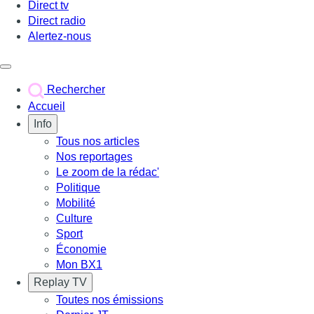
Direct tv
Direct radio
Alertez-nous
Déclencher le menu
Rechercher
Accueil
Info
Tous nos articles
Nos reportages
Le zoom de la rédac'
Politique
Mobilité
Culture
Sport
Économie
Mon BX1
Replay TV
Toutes nos émissions