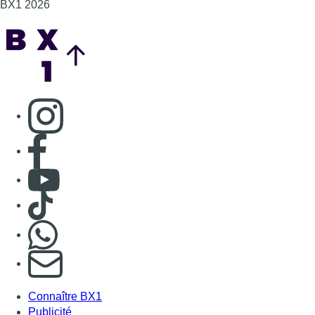
BX1 2026
Back to top
Consulter page Instagram
Consulter page Facebook
Consulter Youtube
Consulter TikTok
Nous rejoindre sur Whatsapp
S'abonner à notre newsletter
Connaître BX1
Publicité