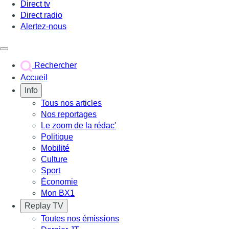
Direct tv
Direct radio
Alertez-nous
Déclencher le menu
Rechercher
Accueil
Info
Tous nos articles
Nos reportages
Le zoom de la rédac'
Politique
Mobilité
Culture
Sport
Économie
Mon BX1
Replay TV
Toutes nos émissions