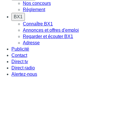
Nos concours
Règlement
BX1
Connaître BX1
Annonces et offres d'emploi
Regarder et écouter BX1
Adresse
Publicité
Contact
Direct tv
Direct radio
Alertez-nous