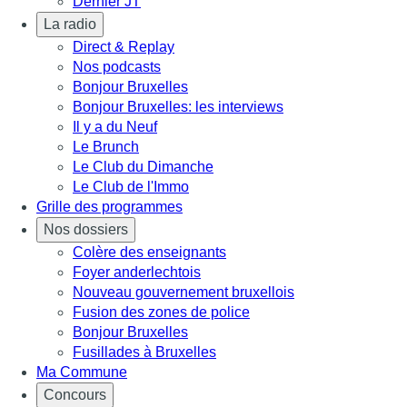
Dernier JT
La radio
Direct & Replay
Nos podcasts
Bonjour Bruxelles
Bonjour Bruxelles: les interviews
Il y a du Neuf
Le Brunch
Le Club du Dimanche
Le Club de l'Immo
Grille des programmes
Nos dossiers
Colère des enseignants
Foyer anderlechtois
Nouveau gouvernement bruxellois
Fusion des zones de police
Bonjour Bruxelles
Fusillades à Bruxelles
Ma Commune
Concours