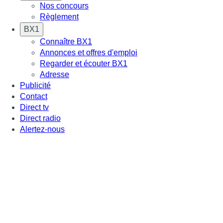
Nos concours
Règlement
BX1
Connaître BX1
Annonces et offres d'emploi
Regarder et écouter BX1
Adresse
Publicité
Contact
Direct tv
Direct radio
Alertez-nous