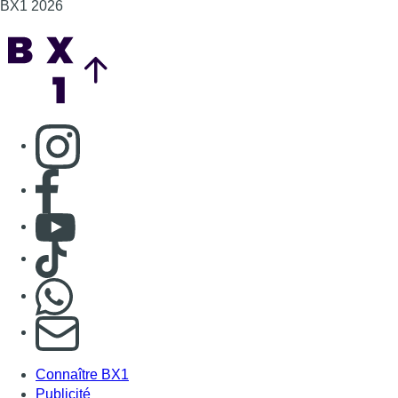
BX1 2026
Back to top
Consulter page Instagram
Consulter page Facebook
Consulter Youtube
Consulter TikTok
Nous rejoindre sur Whatsapp
S'abonner à notre newsletter
Connaître BX1
Publicité