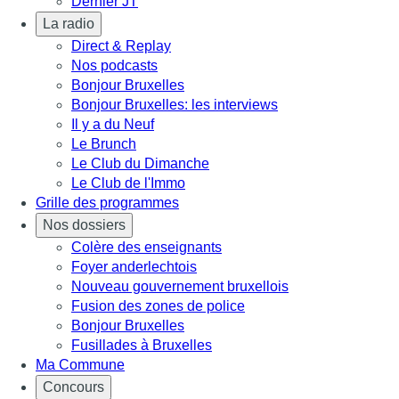
Dernier JT
La radio
Direct & Replay
Nos podcasts
Bonjour Bruxelles
Bonjour Bruxelles: les interviews
Il y a du Neuf
Le Brunch
Le Club du Dimanche
Le Club de l'Immo
Grille des programmes
Nos dossiers
Colère des enseignants
Foyer anderlechtois
Nouveau gouvernement bruxellois
Fusion des zones de police
Bonjour Bruxelles
Fusillades à Bruxelles
Ma Commune
Concours