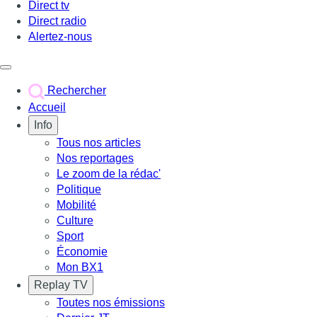
Direct tv
Direct radio
Alertez-nous
Déclencher le menu
Rechercher
Accueil
Info
Tous nos articles
Nos reportages
Le zoom de la rédac'
Politique
Mobilité
Culture
Sport
Économie
Mon BX1
Replay TV
Toutes nos émissions