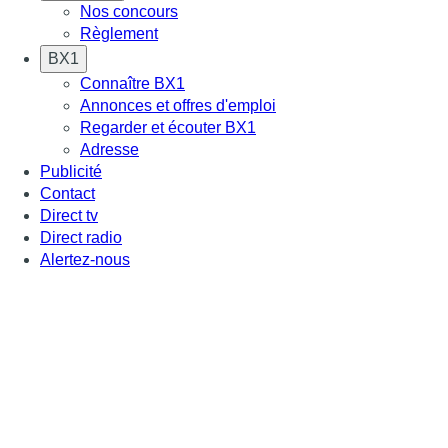
Nos concours
Règlement
BX1
Connaître BX1
Annonces et offres d'emploi
Regarder et écouter BX1
Adresse
Publicité
Contact
Direct tv
Direct radio
Alertez-nous