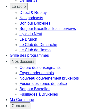
Dernier JT
La radio
Direct & Replay
Nos podcasts
Bonjour Bruxelles
Bonjour Bruxelles: les interviews
Il y a du Neuf
Le Brunch
Le Club du Dimanche
Le Club de l'Immo
Grille des programmes
Nos dossiers
Colère des enseignants
Foyer anderlechtois
Nouveau gouvernement bruxellois
Fusion des zones de police
Bonjour Bruxelles
Fusillades à Bruxelles
Ma Commune
Concours