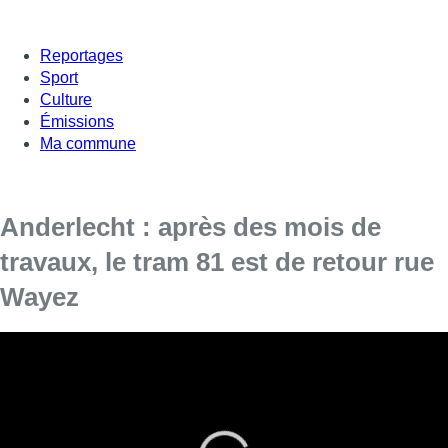
Reportages
Sport
Culture
Émissions
Ma commune
Anderlecht : après des mois de
travaux, le tram 81 est de retour rue
Wayez
Les commerçants de la rue Wayez à Anderlecht
peuvent enfin souffler. Les travaux du tram 81
sont presque terminés. Ce lundi pour la première
fois depuis de nombreux mois, le tram peut à