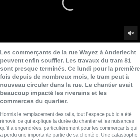
nouveau circuler dans la rue. Le chantier avait
beaucoup impacté les riverains et les
commerces du quartier.
Hormis le remplacement des rails, tout l’espace public a été
rénové, ce qui explique la durée du chantier et les nuisances
qu’il a engendrées, particulièrement pour les commerçants qui
a perdu une importante partie de sa clientèle. Une catastrophe
qui s’est ajoutée à la crise du coronavirus et l’augmentation
des fractures énergétiques. Plusieurs déplorent un manque
d’aide de la part de la commune.
►
Revoir notre reportage |
Confrontés aux travaux du tram
81, les commerçants de la rue Wayez voient rouge
Le chantier étant régional, les commerçants ont pu compter sur
une prime de 2.000 euros tous les trois mois. Insuffisant selon
eux pour faire face aux pertes. Aujourd’hui, avec la suppression
des places de parking, ceux-ci restent inquiets.
Du côté de la STIB et de la commune, on promet “un