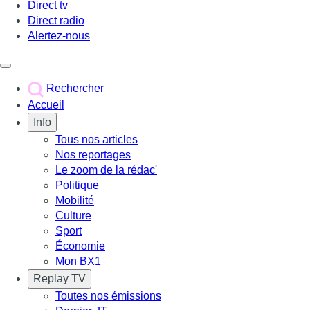
Direct tv
Direct radio
Alertez-nous
Déclencher le menu
Rechercher
Accueil
Info
Tous nos articles
Nos reportages
Le zoom de la rédac'
Politique
Mobilité
Culture
Sport
Économie
Mon BX1
Replay TV
Toutes nos émissions