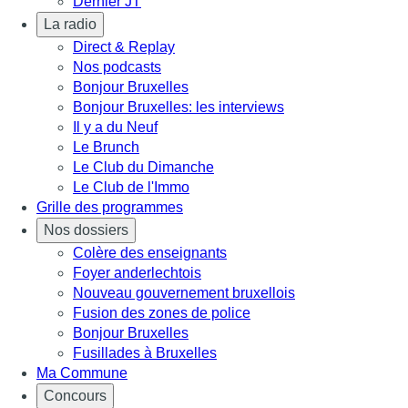
Dernier JT
La radio
Direct & Replay
Nos podcasts
Bonjour Bruxelles
Bonjour Bruxelles: les interviews
Il y a du Neuf
Le Brunch
Le Club du Dimanche
Le Club de l'Immo
Grille des programmes
Nos dossiers
Colère des enseignants
Foyer anderlechtois
Nouveau gouvernement bruxellois
Fusion des zones de police
Bonjour Bruxelles
Fusillades à Bruxelles
Ma Commune
Concours