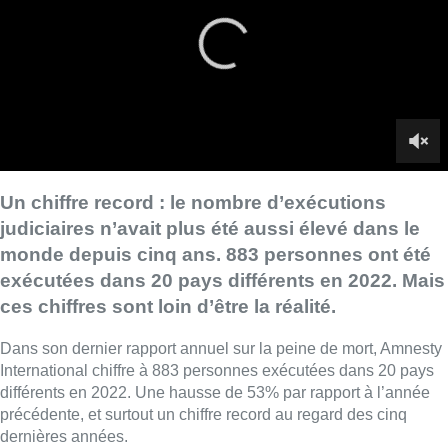
exécutées dans 20 pays différents en 2022. Mais
ces chiffres sont loin d’être la réalité.
Dans son dernier rapport annuel sur la peine de mort, Amnesty
International chiffre à 883 personnes exécutées dans 20 pays
différents en 2022. Une hausse de 53% par rapport à l’année
précédente, et surtout un chiffre record au regard des cinq
dernières années.
Mais ce chiffre correspond surtout aux données connues. La
réalité est tout autre : “Je pense à la Chine, qui comptent des
milliers d’exécutions chaque année. C’est la même chose au
Vietnam, en Corée du Nord. Ce n’est pas possible de maîtriser
le sinistre calcul du nombre de morts”, explique
Philippe
Hensmans, directeur de la section belge d’Amnesty
International. “Il y a également les pays qui exécutent
massivement, et où c’est public. Je pense notamment aux trois
principaux : l’Arabie Saoudite, l’Iran et l’Egypte.”