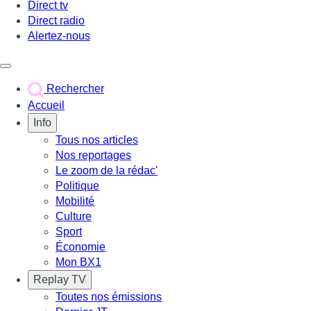
Direct tv
Direct radio
Alertez-nous
Déclencher le menu
Rechercher
Accueil
Info
Tous nos articles
Nos reportages
Le zoom de la rédac'
Politique
Mobilité
Culture
Sport
Économie
Mon BX1
Replay TV
Toutes nos émissions