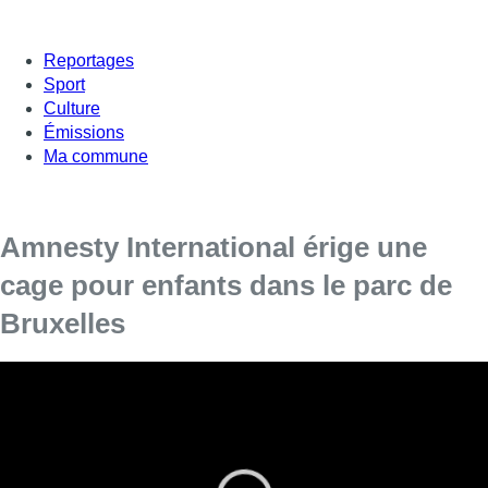
Reportages
Sport
Culture
Émissions
Ma commune
Amnesty International érige une
cage pour enfants dans le parc de
Bruxelles
Cette cage symbolique contenait des jouets et des
panneaux de plusieurs centaines de communes.
Des membres d’Amnesty International ont érigé, vendredi
matin, une cage symbolique pour enfants dans le parc de
Bruxelles dans le cadre de la campagne “
On n’enferme pas un