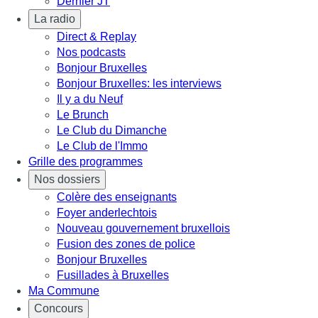
Dernier JT
La radio
Direct & Replay
Nos podcasts
Bonjour Bruxelles
Bonjour Bruxelles: les interviews
Il y a du Neuf
Le Brunch
Le Club du Dimanche
Le Club de l'Immo
Grille des programmes
Nos dossiers
Colère des enseignants
Foyer anderlechtois
Nouveau gouvernement bruxellois
Fusion des zones de police
Bonjour Bruxelles
Fusillades à Bruxelles
Ma Commune
Concours