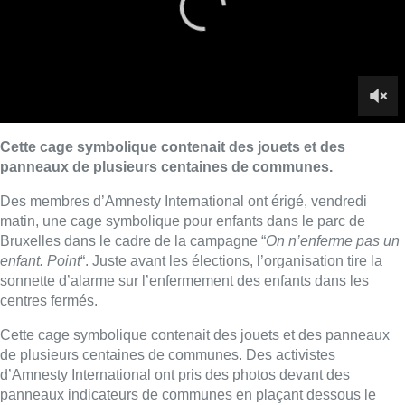
enfant. Point
“. Juste avant les élections, l’organisation tire la
sonnette d’alarme sur l’enfermement des enfants dans les
centres fermés.
Cette cage symbolique contenait des jouets et des panneaux
de plusieurs centaines de communes. Des activistes
d’Amnesty International ont pris des photos devant des
panneaux indicateurs de communes en plaçant dessous le
slogan de la campagne “
Ici, comme ailleurs, on refuse
l’enfermement des enfants innocents
“.
Juste avant les élections, ils veulent rappeler aux dirigeants
qu’ils ne peuvent pas prendre de mesures inhumaines comme
l’enfermement des enfants dans des unités familiales du centre
fermé 127 bis de Steenokkerzeel.
A 11h00, les organisations réunies autour de la campagne “
On
n’enferme pas un enfant. Point
” auront un entretien au cabinet
du Premier ministre et remettront une pétition de 45.000
signatures recueillies depuis le lancement de la campagne.