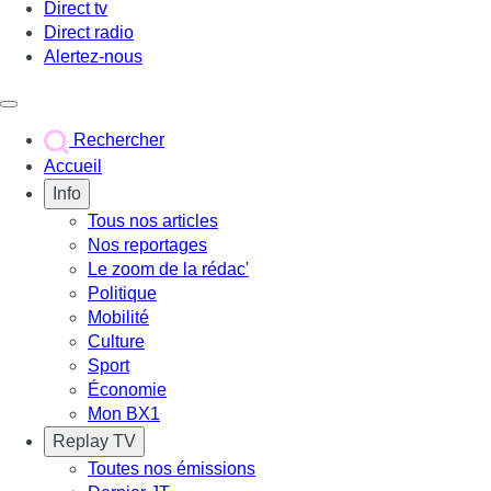
Direct tv
Direct radio
Alertez-nous
Déclencher le menu
Rechercher
Accueil
Info
Tous nos articles
Nos reportages
Le zoom de la rédac'
Politique
Mobilité
Culture
Sport
Économie
Mon BX1
Replay TV
Toutes nos émissions