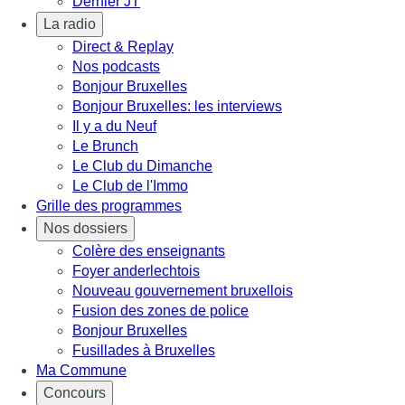
Dernier JT
La radio
Direct & Replay
Nos podcasts
Bonjour Bruxelles
Bonjour Bruxelles: les interviews
Il y a du Neuf
Le Brunch
Le Club du Dimanche
Le Club de l'Immo
Grille des programmes
Nos dossiers
Colère des enseignants
Foyer anderlechtois
Nouveau gouvernement bruxellois
Fusion des zones de police
Bonjour Bruxelles
Fusillades à Bruxelles
Ma Commune
Concours