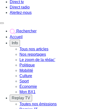
Direct tv
Direct radio
Alertez-nous
Déclencher le menu
Rechercher
Accueil
Info
Tous nos articles
Nos reportages
Le zoom de la rédac'
Politique
Mobilité
Culture
Sport
Économie
Mon BX1
Replay TV
Toutes nos émissions