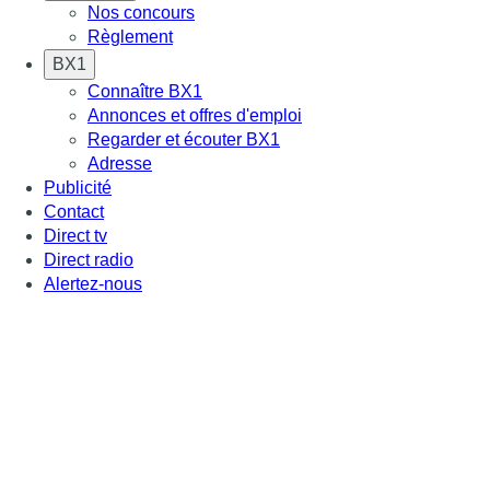
Nos concours
Règlement
BX1
Connaître BX1
Annonces et offres d'emploi
Regarder et écouter BX1
Adresse
Publicité
Contact
Direct tv
Direct radio
Alertez-nous