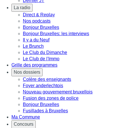
Dernier JT
La radio
Direct & Replay
Nos podcasts
Bonjour Bruxelles
Bonjour Bruxelles: les interviews
Il y a du Neuf
Le Brunch
Le Club du Dimanche
Le Club de l'Immo
Grille des programmes
Nos dossiers
Colère des enseignants
Foyer anderlechtois
Nouveau gouvernement bruxellois
Fusion des zones de police
Bonjour Bruxelles
Fusillades à Bruxelles
Ma Commune
Concours