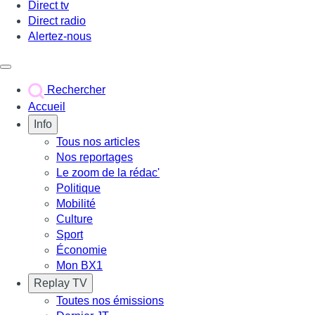
Direct tv
Direct radio
Alertez-nous
Déclencher le menu
Rechercher
Accueil
Info
Tous nos articles
Nos reportages
Le zoom de la rédac'
Politique
Mobilité
Culture
Sport
Économie
Mon BX1
Replay TV
Toutes nos émissions