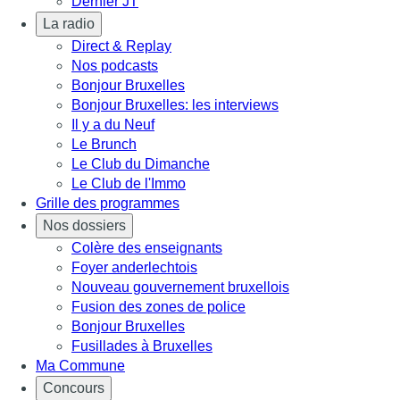
Dernier JT
La radio
Direct & Replay
Nos podcasts
Bonjour Bruxelles
Bonjour Bruxelles: les interviews
Il y a du Neuf
Le Brunch
Le Club du Dimanche
Le Club de l'Immo
Grille des programmes
Nos dossiers
Colère des enseignants
Foyer anderlechtois
Nouveau gouvernement bruxellois
Fusion des zones de police
Bonjour Bruxelles
Fusillades à Bruxelles
Ma Commune
Concours