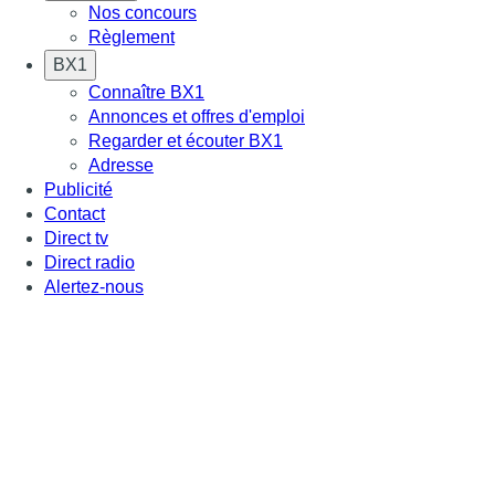
Nos concours
Règlement
BX1
Connaître BX1
Annonces et offres d'emploi
Regarder et écouter BX1
Adresse
Publicité
Contact
Direct tv
Direct radio
Alertez-nous