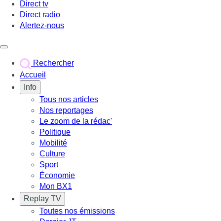
Direct tv
Direct radio
Alertez-nous
Déclencher le menu
Rechercher
Accueil
Info
Tous nos articles
Nos reportages
Le zoom de la rédac'
Politique
Mobilité
Culture
Sport
Économie
Mon BX1
Replay TV
Toutes nos émissions