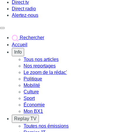
Direct tv
Direct radio
Alertez-nous
Déclencher le menu
Rechercher
Accueil
Info
Tous nos articles
Nos reportages
Le zoom de la rédac'
Politique
Mobilité
Culture
Sport
Économie
Mon BX1
Replay TV
Toutes nos émissions