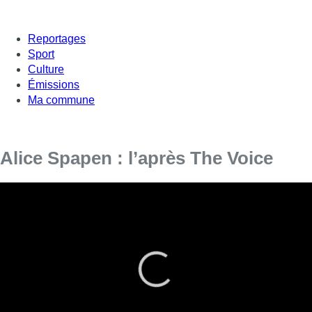
Reportages
Sport
Culture
Émissions
Ma commune
Alice Spapen : l’après The Voice
Alice Spapen a participé à la saison 1 de The Voice alors
qu’elle avait 17 ans. Depuis, elle continue la musique et a
créé son groupe pour se lancer dans la chanson française.
Avec une formation simple : guitare, voix et violoncelle, elle
va à contre-courant de la vague électro qui envahit nos
ondes. Elle était sur le plateau de M avec son guitariste
Arthur Bochner pour parler de son projet musical.
Invités :
Alice Spapen
, chanteuse et
Arthur Bochner
,