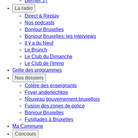
Dernier JT
La radio
Direct & Replay
Nos podcasts
Bonjour Bruxelles
Bonjour Bruxelles: les interviews
Il y a du Neuf
Le Brunch
Le Club du Dimanche
Le Club de l'Immo
Grille des programmes
Nos dossiers
Colère des enseignants
Foyer anderlechtois
Nouveau gouvernement bruxellois
Fusion des zones de police
Bonjour Bruxelles
Fusillades à Bruxelles
Ma Commune
Concours