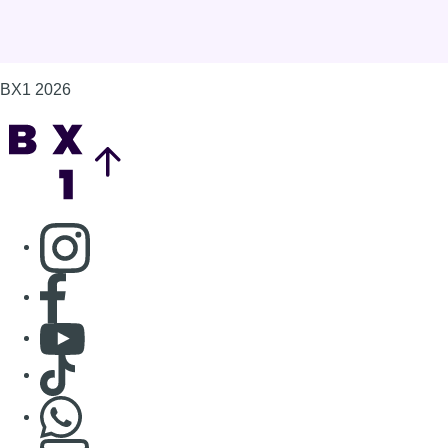
Consulter page Facebook
Consulter Youtube
Consulter TikTok
Nous rejoindre sur Whatsapp
S'abonner à notre newsletter
Connaître BX1
Publicité
Offres d'emploi
Contact
Mentions légales
Politique de cookies (UE)
Gérer les cookies