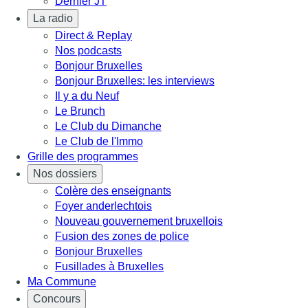
Dernier JT
La radio
Direct & Replay
Nos podcasts
Bonjour Bruxelles
Bonjour Bruxelles: les interviews
Il y a du Neuf
Le Brunch
Le Club du Dimanche
Le Club de l'Immo
Grille des programmes
Nos dossiers
Colère des enseignants
Foyer anderlechtois
Nouveau gouvernement bruxellois
Fusion des zones de police
Bonjour Bruxelles
Fusillades à Bruxelles
Ma Commune
Concours