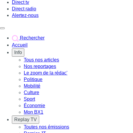
Direct tv
Direct radio
Alertez-nous
Déclencher le menu
Rechercher
Accueil
Info
Tous nos articles
Nos reportages
Le zoom de la rédac'
Politique
Mobilité
Culture
Sport
Économie
Mon BX1
Replay TV
Toutes nos émissions