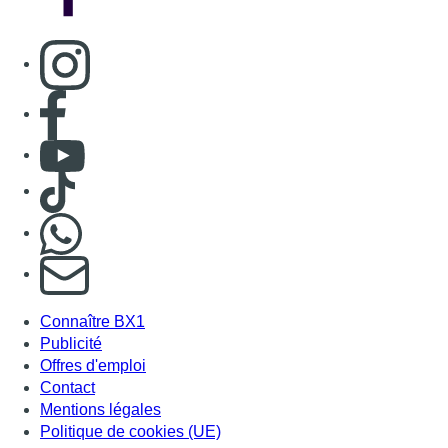
Consulter page Instagram
Consulter page Facebook
Consulter Youtube
Consulter TikTok
Nous rejoindre sur Whatsapp
S'abonner à notre newsletter
Connaître BX1
Publicité
Offres d'emploi
Contact
Mentions légales
Politique de cookies (UE)