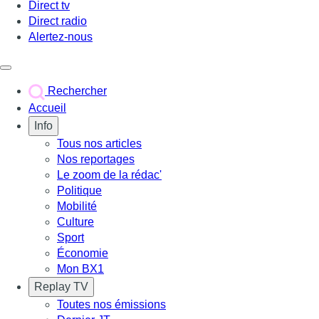
Direct tv
Direct radio
Alertez-nous
Déclencher le menu
Rechercher
Accueil
Info
Tous nos articles
Nos reportages
Le zoom de la rédac'
Politique
Mobilité
Culture
Sport
Économie
Mon BX1
Replay TV
Toutes nos émissions