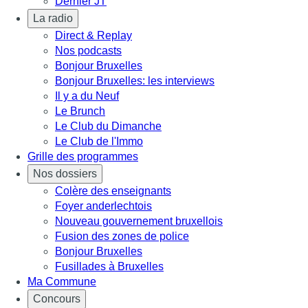
Dernier JT
La radio
Direct & Replay
Nos podcasts
Bonjour Bruxelles
Bonjour Bruxelles: les interviews
Il y a du Neuf
Le Brunch
Le Club du Dimanche
Le Club de l'Immo
Grille des programmes
Nos dossiers
Colère des enseignants
Foyer anderlechtois
Nouveau gouvernement bruxellois
Fusion des zones de police
Bonjour Bruxelles
Fusillades à Bruxelles
Ma Commune
Concours