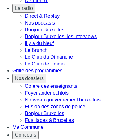
Dernier JT
La radio
Direct & Replay
Nos podcasts
Bonjour Bruxelles
Bonjour Bruxelles: les interviews
Il y a du Neuf
Le Brunch
Le Club du Dimanche
Le Club de l'Immo
Grille des programmes
Nos dossiers
Colère des enseignants
Foyer anderlechtois
Nouveau gouvernement bruxellois
Fusion des zones de police
Bonjour Bruxelles
Fusillades à Bruxelles
Ma Commune
Concours