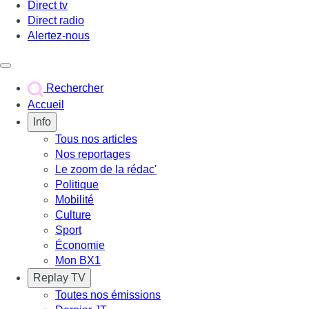
Direct tv
Direct radio
Alertez-nous
Déclencher le menu
Rechercher
Accueil
Info
Tous nos articles
Nos reportages
Le zoom de la rédac'
Politique
Mobilité
Culture
Sport
Économie
Mon BX1
Replay TV
Toutes nos émissions