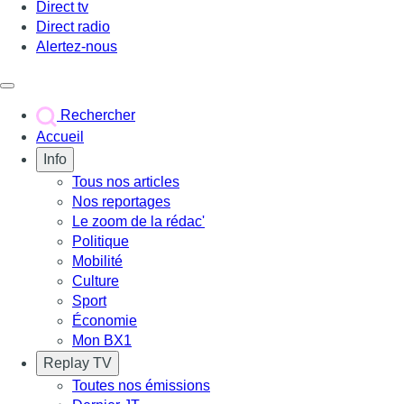
Direct tv
Direct radio
Alertez-nous
Déclencher le menu
Rechercher
Accueil
Info
Tous nos articles
Nos reportages
Le zoom de la rédac'
Politique
Mobilité
Culture
Sport
Économie
Mon BX1
Replay TV
Toutes nos émissions