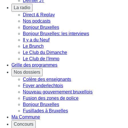
Dernier JT
La radio
Direct & Replay
Nos podcasts
Bonjour Bruxelles
Bonjour Bruxelles: les interviews
Il y a du Neuf
Le Brunch
Le Club du Dimanche
Le Club de l'Immo
Grille des programmes
Nos dossiers
Colère des enseignants
Foyer anderlechtois
Nouveau gouvernement bruxellois
Fusion des zones de police
Bonjour Bruxelles
Fusillades à Bruxelles
Ma Commune
Concours