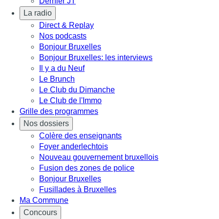
Dernier JT
La radio
Direct & Replay
Nos podcasts
Bonjour Bruxelles
Bonjour Bruxelles: les interviews
Il y a du Neuf
Le Brunch
Le Club du Dimanche
Le Club de l'Immo
Grille des programmes
Nos dossiers
Colère des enseignants
Foyer anderlechtois
Nouveau gouvernement bruxellois
Fusion des zones de police
Bonjour Bruxelles
Fusillades à Bruxelles
Ma Commune
Concours