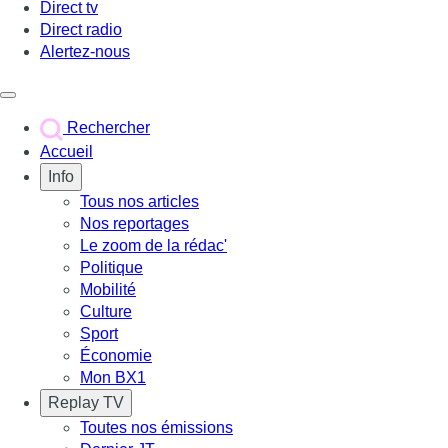
Direct tv
Direct radio
Alertez-nous
Déclencher le menu
Rechercher
Accueil
Info
Tous nos articles
Nos reportages
Le zoom de la rédac'
Politique
Mobilité
Culture
Sport
Économie
Mon BX1
Replay TV
Toutes nos émissions