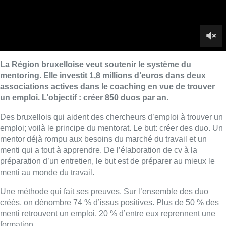
La Région bruxelloise veut soutenir le système du
mentoring. Elle investit 1,8 millions d’euros dans deux
associations actives dans le coaching en vue de trouver
un emploi. L’objectif : créer 850 duos par an.
Des bruxellois qui aident des chercheurs d’emploi à trouver un
emploi; voilà le principe du mentorat. Le but: créer des duo. Un
mentor déjà rompu aux besoins du marché du travail et un
menti qui a tout à apprendre. De l’élaboration de cv à la
préparation d’un entretien, le but est de préparer au mieux le
menti au monde du travail.
Une méthode qui fait ses preuves. Sur l’ensemble des duo
créés, on dénombre 74 % d’issus positives. Plus de 50 % des
menti retrouvent un emploi. 20 % d’entre eux reprennent une
formation.