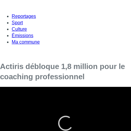
Reportages
Sport
Culture
Émissions
Ma commune
Actiris débloque 1,8 million pour le
coaching professionnel