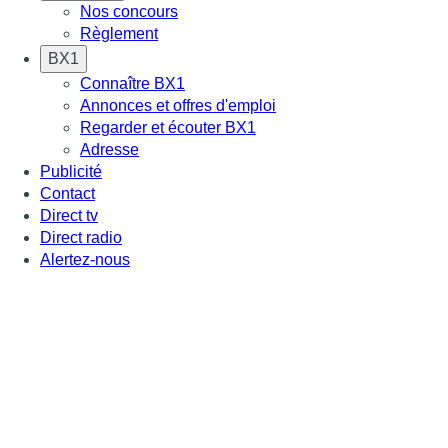
Nos concours
Règlement
BX1
Connaître BX1
Annonces et offres d'emploi
Regarder et écouter BX1
Adresse
Publicité
Contact
Direct tv
Direct radio
Alertez-nous