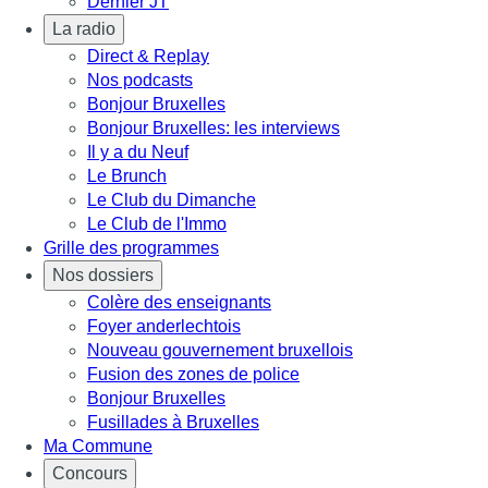
Dernier JT
La radio
Direct & Replay
Nos podcasts
Bonjour Bruxelles
Bonjour Bruxelles: les interviews
Il y a du Neuf
Le Brunch
Le Club du Dimanche
Le Club de l'Immo
Grille des programmes
Nos dossiers
Colère des enseignants
Foyer anderlechtois
Nouveau gouvernement bruxellois
Fusion des zones de police
Bonjour Bruxelles
Fusillades à Bruxelles
Ma Commune
Concours