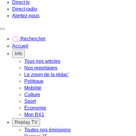
Direct tv
Direct radio
Alertez-nous
Déclencher le menu
Rechercher
Accueil
Info
Tous nos articles
Nos reportages
Le zoom de la rédac'
Politique
Mobilité
Culture
Sport
Économie
Mon BX1
Replay TV
Toutes nos émissions