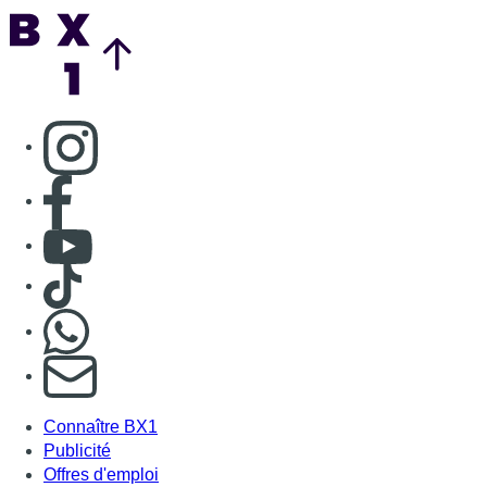
Back to top
Consulter page Instagram
Consulter page Facebook
Consulter Youtube
Consulter TikTok
Nous rejoindre sur Whatsapp
S'abonner à notre newsletter
Connaître BX1
Publicité
Offres d'emploi