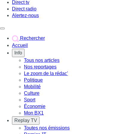
Direct tv
Direct radio
Alertez-nous
Déclencher le menu
Rechercher
Accueil
Info
Tous nos articles
Nos reportages
Le zoom de la rédac'
Politique
Mobilité
Culture
Sport
Économie
Mon BX1
Replay TV
Toutes nos émissions