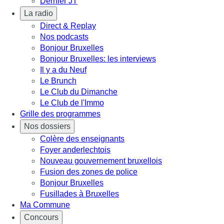
Dernier JT
La radio
Direct & Replay
Nos podcasts
Bonjour Bruxelles
Bonjour Bruxelles: les interviews
Il y a du Neuf
Le Brunch
Le Club du Dimanche
Le Club de l'Immo
Grille des programmes
Nos dossiers
Colère des enseignants
Foyer anderlechtois
Nouveau gouvernement bruxellois
Fusion des zones de police
Bonjour Bruxelles
Fusillades à Bruxelles
Ma Commune
Concours