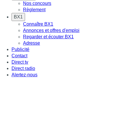
Nos concours
Règlement
BX1
Connaître BX1
Annonces et offres d'emploi
Regarder et écouter BX1
Adresse
Publicité
Contact
Direct tv
Direct radio
Alertez-nous