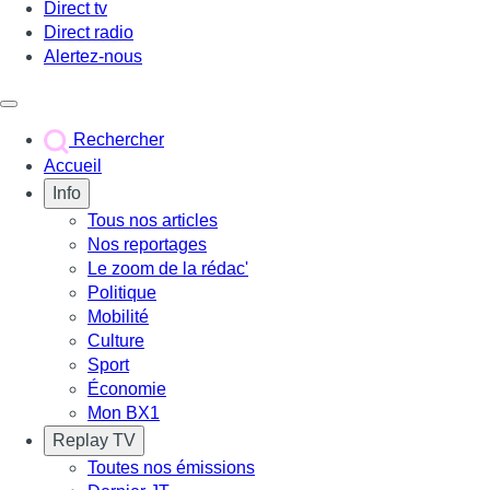
Direct tv
Direct radio
Alertez-nous
Déclencher le menu
Rechercher
Accueil
Info
Tous nos articles
Nos reportages
Le zoom de la rédac'
Politique
Mobilité
Culture
Sport
Économie
Mon BX1
Replay TV
Toutes nos émissions