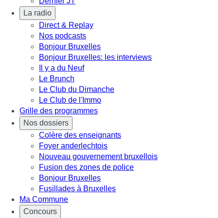
Dernier JT
La radio
Direct & Replay
Nos podcasts
Bonjour Bruxelles
Bonjour Bruxelles: les interviews
Il y a du Neuf
Le Brunch
Le Club du Dimanche
Le Club de l'Immo
Grille des programmes
Nos dossiers
Colère des enseignants
Foyer anderlechtois
Nouveau gouvernement bruxellois
Fusion des zones de police
Bonjour Bruxelles
Fusillades à Bruxelles
Ma Commune
Concours