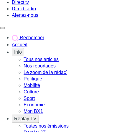
Direct tv
Direct radio
Alertez-nous
Déclencher le menu
Rechercher
Accueil
Info
Tous nos articles
Nos reportages
Le zoom de la rédac'
Politique
Mobilité
Culture
Sport
Économie
Mon BX1
Replay TV
Toutes nos émissions