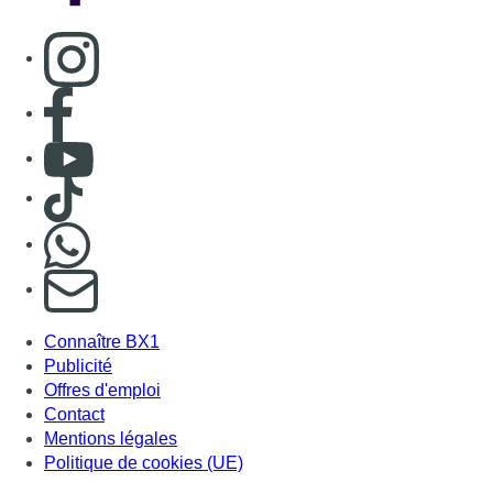
Consulter page Instagram
Consulter page Facebook
Consulter Youtube
Consulter TikTok
Nous rejoindre sur Whatsapp
S'abonner à notre newsletter
Connaître BX1
Publicité
Offres d'emploi
Contact
Mentions légales
Politique de cookies (UE)