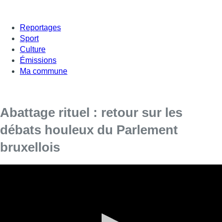
Reportages
Sport
Culture
Émissions
Ma commune
Abattage rituel : retour sur les
débats houleux du Parlement
bruxellois