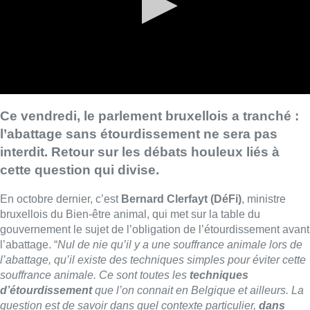
Ce vendredi, le parlement bruxellois a tranché :
l’abattage sans étourdissement ne sera pas
interdit. Retour sur les débats houleux liés à
cette question qui divise.
En octobre dernier, c’est
Bernard Clerfayt (DéFi)
, ministre
bruxellois du Bien-être animal, qui met sur la table du
gouvernement le sujet de l’obligation de l’étourdissement avant
l’abattage. “
Nul de nie qu’il y a une souffrance animale lors de
l’abattage, qu’il existe des techniques simples pour éviter cette
souffrance animale. Ce sont toutes les
techniques
d’étourdissement
que l’on connait en Belgique et ailleurs. La
question est de savoir dans quel contexte particulier,
dans