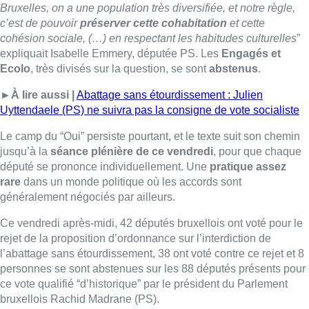
Bruxelles, on a une population très diversifiée, et notre règle,
c’est de pouvoir
préserver cette cohabitation
et cette
cohésion sociale, (…) en respectant les habitudes culturelles
”
expliquait Isabelle Emmery, députée PS. Les
Engagés et
Ecolo
, très divisés sur la question, se sont
abstenus
.
►À lire aussi |
Abattage sans étourdissement : Julien
Uyttendaele (PS) ne suivra pas la consigne de vote socialiste
Le camp du “Oui” persiste pourtant, et le texte suit son chemin
jusqu’à la
séance plénière de ce vendredi
, pour que chaque
député se prononce individuellement. Une
pratique assez
rare
dans un monde politique où les accords sont
généralement négociés par ailleurs.
Ce vendredi après-midi, 42 députés bruxellois ont voté pour le
rejet de la proposition d’ordonnance sur l’interdiction de
l’abattage sans étourdissement, 38 ont voté contre ce rejet et 8
personnes se sont abstenues sur les 88 députés présents pour
ce vote qualifié “d’historique” par le président du Parlement
bruxellois Rachid Madrane (PS).