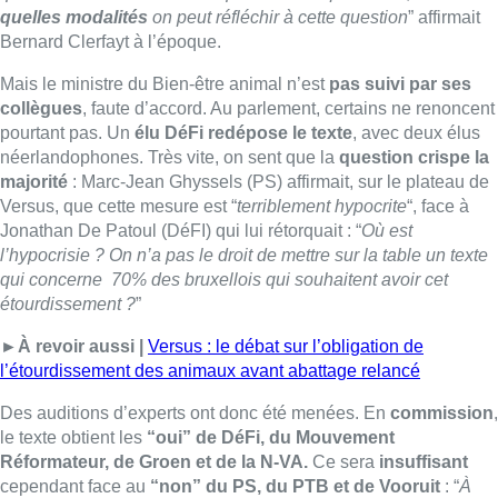
quelles modalités
on peut réfléchir à cette question
” affirmait
Bernard Clerfayt à l’époque.
Mais le ministre du Bien-être animal n’est
pas suivi par ses
collègues
, faute d’accord. Au parlement, certains ne renoncent
pourtant pas. Un
élu DéFi redépose le texte
, avec deux élus
néerlandophones. Très vite, on sent que la
question crispe la
majorité
: Marc-Jean Ghyssels (PS) affirmait, sur le plateau de
Versus, que cette mesure est “
terriblement hypocrite
“, face à
Jonathan De Patoul (DéFI) qui lui rétorquait : “
Où est
l’hypocrisie ? On n’a pas le droit de mettre sur la table un texte
qui concerne 70% des bruxellois qui souhaitent avoir cet
étourdissement ?
”
►À revoir aussi |
Versus : le débat sur l’obligation de
l’étourdissement des animaux avant abattage relancé
Des auditions d’experts ont donc été menées. En
commission
,
le texte obtient les
“oui” de DéFi, du Mouvement
Réformateur, de Groen et de la N-VA.
Ce sera
insuffisant
cependant face au
“non” du PS, du PTB et de Vooruit
: “
À