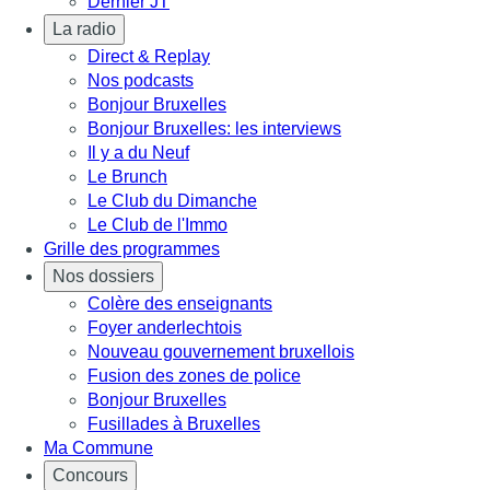
Dernier JT
La radio
Direct & Replay
Nos podcasts
Bonjour Bruxelles
Bonjour Bruxelles: les interviews
Il y a du Neuf
Le Brunch
Le Club du Dimanche
Le Club de l'Immo
Grille des programmes
Nos dossiers
Colère des enseignants
Foyer anderlechtois
Nouveau gouvernement bruxellois
Fusion des zones de police
Bonjour Bruxelles
Fusillades à Bruxelles
Ma Commune
Concours