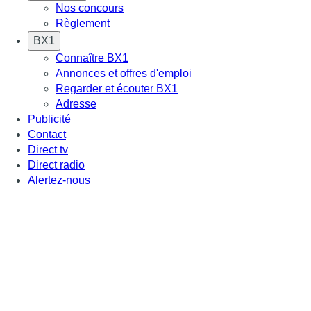
Nos concours
Règlement
BX1
Connaître BX1
Annonces et offres d'emploi
Regarder et écouter BX1
Adresse
Publicité
Contact
Direct tv
Direct radio
Alertez-nous