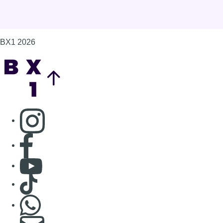
BX1 2026
Back to top
Consulter page Instagram
Consulter page Facebook
Consulter Youtube
Consulter TikTok
Nous rejoindre sur Whatsapp
S'abonner à notre newsletter