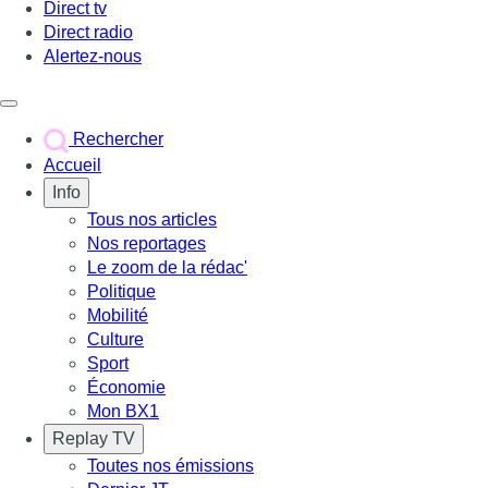
Direct tv
Direct radio
Alertez-nous
Déclencher le menu
Rechercher
Accueil
Info
Tous nos articles
Nos reportages
Le zoom de la rédac'
Politique
Mobilité
Culture
Sport
Économie
Mon BX1
Replay TV
Toutes nos émissions