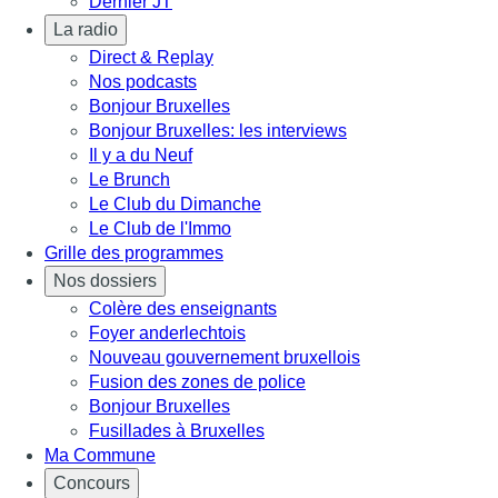
Dernier JT
La radio
Direct & Replay
Nos podcasts
Bonjour Bruxelles
Bonjour Bruxelles: les interviews
Il y a du Neuf
Le Brunch
Le Club du Dimanche
Le Club de l'Immo
Grille des programmes
Nos dossiers
Colère des enseignants
Foyer anderlechtois
Nouveau gouvernement bruxellois
Fusion des zones de police
Bonjour Bruxelles
Fusillades à Bruxelles
Ma Commune
Concours