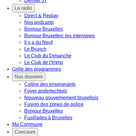
Dernier JT
La radio
Direct & Replay
Nos podcasts
Bonjour Bruxelles
Bonjour Bruxelles: les interviews
Il y a du Neuf
Le Brunch
Le Club du Dimanche
Le Club de l'Immo
Grille des programmes
Nos dossiers
Colère des enseignants
Foyer anderlechtois
Nouveau gouvernement bruxellois
Fusion des zones de police
Bonjour Bruxelles
Fusillades à Bruxelles
Ma Commune
Concours