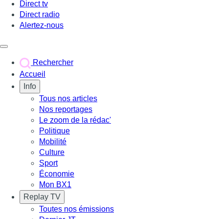
Direct tv
Direct radio
Alertez-nous
Déclencher le menu
Rechercher
Accueil
Info
Tous nos articles
Nos reportages
Le zoom de la rédac'
Politique
Mobilité
Culture
Sport
Économie
Mon BX1
Replay TV
Toutes nos émissions