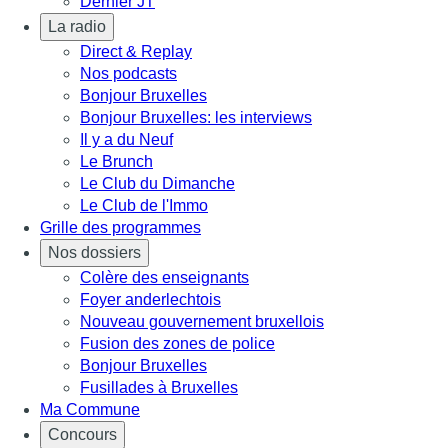
Dernier JT
La radio
Direct & Replay
Nos podcasts
Bonjour Bruxelles
Bonjour Bruxelles: les interviews
Il y a du Neuf
Le Brunch
Le Club du Dimanche
Le Club de l'Immo
Grille des programmes
Nos dossiers
Colère des enseignants
Foyer anderlechtois
Nouveau gouvernement bruxellois
Fusion des zones de police
Bonjour Bruxelles
Fusillades à Bruxelles
Ma Commune
Concours