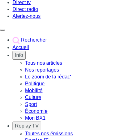
Direct tv
Direct radio
Alertez-nous
Déclencher le menu
Rechercher
Accueil
Info
Tous nos articles
Nos reportages
Le zoom de la rédac'
Politique
Mobilité
Culture
Sport
Économie
Mon BX1
Replay TV
Toutes nos émissions