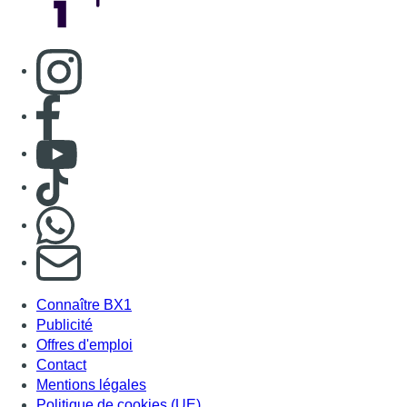
Consulter page Instagram
Consulter page Facebook
Consulter Youtube
Consulter TikTok
Nous rejoindre sur Whatsapp
S'abonner à notre newsletter
Connaître BX1
Publicité
Offres d'emploi
Contact
Mentions légales
Politique de cookies (UE)