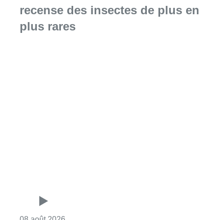
recense des insectes de plus en
plus rares
Consulter l'article "Au Moeraske, Bart Hanss
08 août 2026