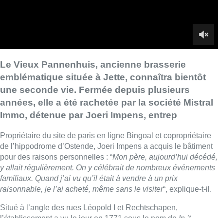
Le Vieux Pannenhuis, ancienne brasserie
emblématique située à Jette, connaîtra bientôt
une seconde vie. Fermée depuis plusieurs
années, elle a été rachetée par la société Mistral
Immo, détenue par Joeri Impens, entrep
Propriétaire du site de paris en ligne Bingoal et copropriétaire
de l’hippodrome d’Ostende, Joeri Impens a acquis le bâtiment
pour des raisons personnelles : “
Mon père, aujourd’hui décédé,
y allait régulièrement. On y célébrait de nombreux événements
familiaux. Quand j’ai vu qu’il était à vendre à un prix
raisonnable, je l’ai acheté, même sans le visiter
“, explique-t-il.
Situé à l’angle des rues Léopold I et Rechtschapen,