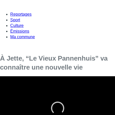
Reportages
Sport
Culture
Émissions
Ma commune
À Jette, “Le Vieux Pannenhuis” va
connaître une nouvelle vie