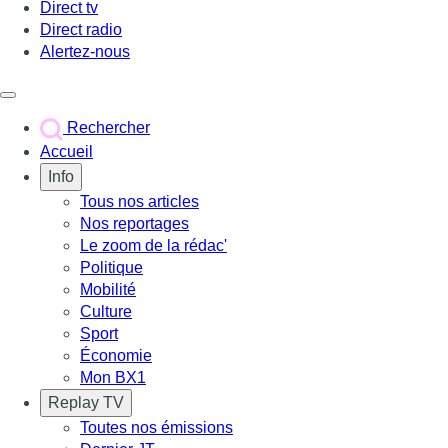
Direct tv
Direct radio
Alertez-nous
Déclencher le menu
Rechercher
Accueil
Info
Tous nos articles
Nos reportages
Le zoom de la rédac'
Politique
Mobilité
Culture
Sport
Économie
Mon BX1
Replay TV
Toutes nos émissions