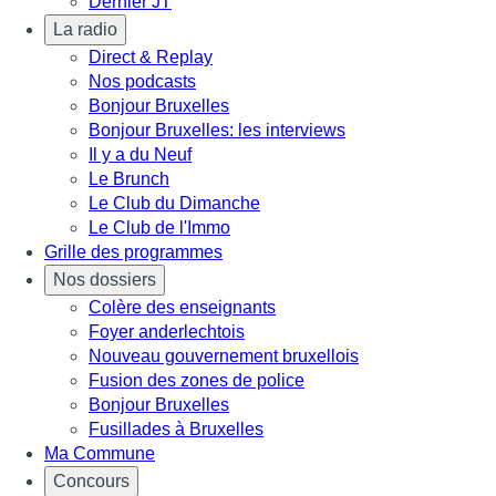
Dernier JT
La radio
Direct & Replay
Nos podcasts
Bonjour Bruxelles
Bonjour Bruxelles: les interviews
Il y a du Neuf
Le Brunch
Le Club du Dimanche
Le Club de l'Immo
Grille des programmes
Nos dossiers
Colère des enseignants
Foyer anderlechtois
Nouveau gouvernement bruxellois
Fusion des zones de police
Bonjour Bruxelles
Fusillades à Bruxelles
Ma Commune
Concours