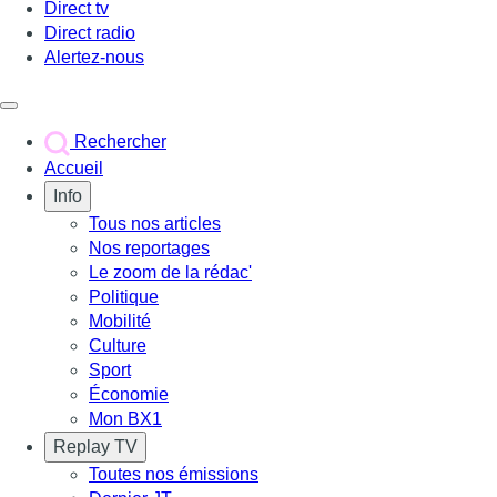
Direct tv
Direct radio
Alertez-nous
Déclencher le menu
Rechercher
Accueil
Info
Tous nos articles
Nos reportages
Le zoom de la rédac'
Politique
Mobilité
Culture
Sport
Économie
Mon BX1
Replay TV
Toutes nos émissions