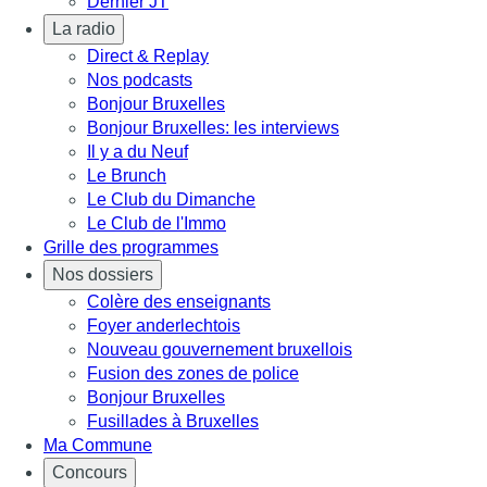
Dernier JT
La radio
Direct & Replay
Nos podcasts
Bonjour Bruxelles
Bonjour Bruxelles: les interviews
Il y a du Neuf
Le Brunch
Le Club du Dimanche
Le Club de l'Immo
Grille des programmes
Nos dossiers
Colère des enseignants
Foyer anderlechtois
Nouveau gouvernement bruxellois
Fusion des zones de police
Bonjour Bruxelles
Fusillades à Bruxelles
Ma Commune
Concours