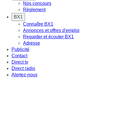
Nos concours
Règlement
BX1
Connaître BX1
Annonces et offres d'emploi
Regarder et écouter BX1
Adresse
Publicité
Contact
Direct tv
Direct radio
Alertez-nous