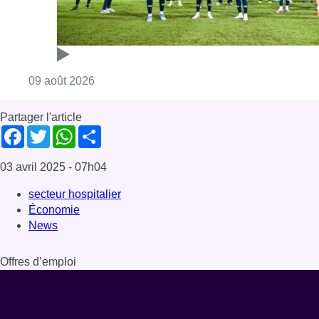
Consulter l'article "L’Union Saint-Gilloise dé
09 août 2026
Partager l'article
Facebook
Twitter
WhatsApp
Share
03 avril 2025
- 07h04
secteur hospitalier
Économie
News
Offres d’emploi