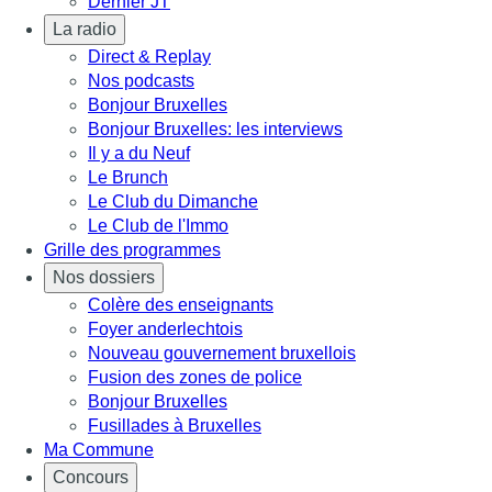
Dernier JT
La radio
Direct & Replay
Nos podcasts
Bonjour Bruxelles
Bonjour Bruxelles: les interviews
Il y a du Neuf
Le Brunch
Le Club du Dimanche
Le Club de l'Immo
Grille des programmes
Nos dossiers
Colère des enseignants
Foyer anderlechtois
Nouveau gouvernement bruxellois
Fusion des zones de police
Bonjour Bruxelles
Fusillades à Bruxelles
Ma Commune
Concours