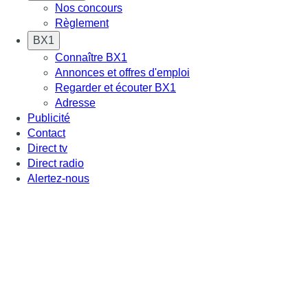
Nos concours
Règlement
BX1
Connaître BX1
Annonces et offres d'emploi
Regarder et écouter BX1
Adresse
Publicité
Contact
Direct tv
Direct radio
Alertez-nous