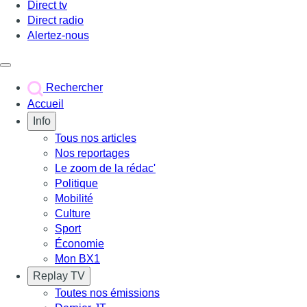
Direct tv
Direct radio
Alertez-nous
Déclencher le menu
Rechercher
Accueil
Info
Tous nos articles
Nos reportages
Le zoom de la rédac'
Politique
Mobilité
Culture
Sport
Économie
Mon BX1
Replay TV
Toutes nos émissions