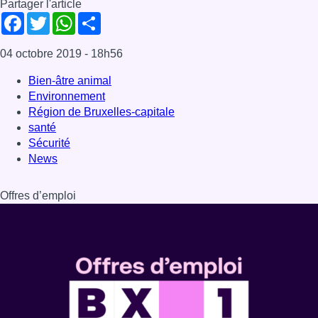
Partager l'article
Facebook
Twitter
WhatsApp
Share
04 octobre 2019
- 18h56
Bien-âtre animal
Environnement
Région de Bruxelles-capitale
santé
Sécurité
News
Offres d’emploi