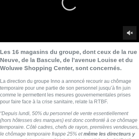
temporaire pour une partie de son personnel jusqu’à fin juin
comme le permettent les mesures gouvernementales prises
pour faire face à la crise sanitaire, relate la RTBF.
“Depuis lundi, 50% du personnel de vente essentiellement
(hors hôtesses des marques) est donc confronté à ce chômage
temporaire. Côté cadres, chefs de rayon, premières vendeuses,
le chômage temporaire frappe 25% et
même les directeurs y
sont soumis
“
, explique Ghislaine Marie, déléguée CNE Liège.
Cette mesure frappe
les 16 magasins
du groupe
et la centrale
–
environ 700 personnes
-, même si certains centres urbains
sont plus touchés que d’autres.
Une semaine de mai fera exception
La mobilité, le report vers les centres commerciaux de
périphérie et le covid, qui a fait changer les habitudes, ont eu
des répercussions sur les ventes.
“On doit mettre cela en perspective avec le fait qu’on sort à