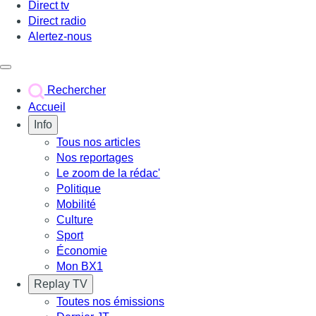
Direct tv
Direct radio
Alertez-nous
Déclencher le menu
Rechercher
Accueil
Info
Tous nos articles
Nos reportages
Le zoom de la rédac'
Politique
Mobilité
Culture
Sport
Économie
Mon BX1
Replay TV
Toutes nos émissions