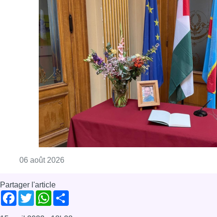
Consulter l'article "La Commune d’Ixelles 
06 août 2026
Partager l'article
Facebook
Twitter
WhatsApp
Share
15 avril 2022
- 18h28
Commerce
Emploi
Inno
Magasin
News
Offres d’emploi