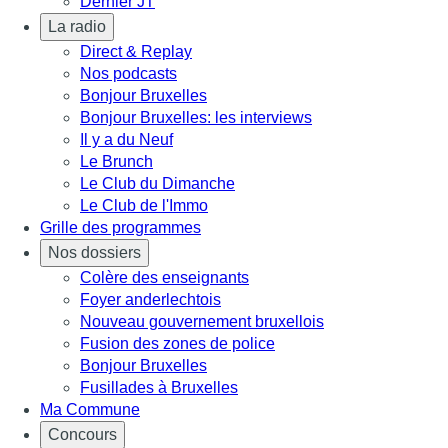
Dernier JT
La radio
Direct & Replay
Nos podcasts
Bonjour Bruxelles
Bonjour Bruxelles: les interviews
Il y a du Neuf
Le Brunch
Le Club du Dimanche
Le Club de l'Immo
Grille des programmes
Nos dossiers
Colère des enseignants
Foyer anderlechtois
Nouveau gouvernement bruxellois
Fusion des zones de police
Bonjour Bruxelles
Fusillades à Bruxelles
Ma Commune
Concours