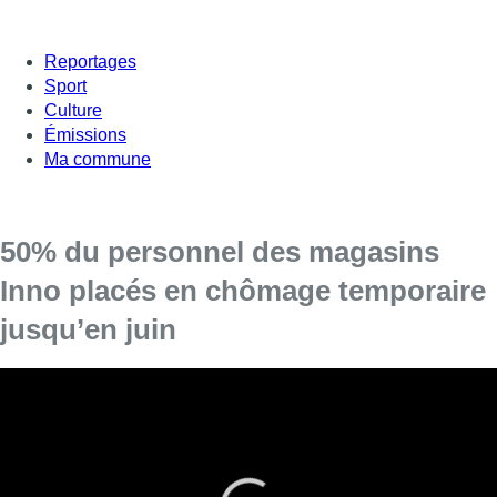
Reportages
Sport
Culture
Émissions
Ma commune
50% du personnel des magasins
Inno placés en chômage temporaire
jusqu’en juin
Les 16 magasins du groupe, dont ceux de la rue
Neuve, de la Bascule, de l’avenue Louise et du
Woluwe Shopping Center, sont concernés.
La direction du groupe Inno a annoncé recourir au chômage