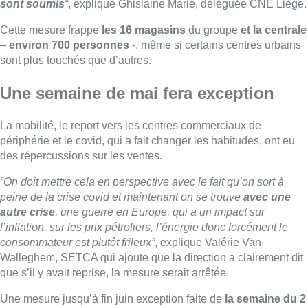
peine de la crise covid et maintenant on se trouve
avec une
autre crise
, une guerre en Europe, qui a un impact sur
l’inflation, sur les prix pétroliers, l’éne
rgie donc forcément le
consommateur est plutôt frileux”
, explique Valérie Van
Walleghem, SETCA qui ajoute que la direction a clairement dit
que s’il y avait reprise, la mesure serait arrêtée.
Une mesure jusqu’à fin juin exception faite de
la semaine du 2
mai
, au cours de laquelle
tout le monde travaillera pour fêter
les 125 ans du groupe
.
Avec Belga – Photo : Belga/Philippe François
Lire aussi :
À Bruxelles, le blocus s’invite dans
des lieux insolites : “C’est
exceptionnel, il faut se l’avouer”