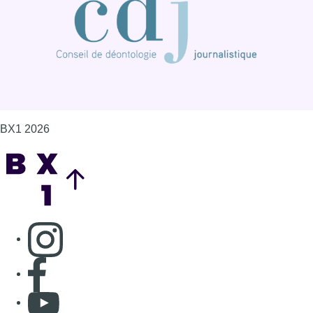
Consulter page Instagram
Consulter page Facebook
Consulter Youtube
Consulter TikTok
Nous rejoindre sur Whatsapp
S'abonner à notre newsletter
Connaître BX1
Publicité
Offres d'emploi
Contact
Mentions légales
Politique de cookies (UE)