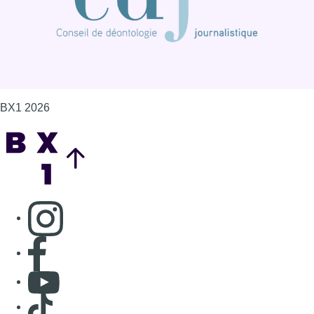
Consulter page Instagram
Consulter page Facebook
Consulter Youtube
Consulter TikTok
Nous rejoindre sur Whatsapp
S'abonner à notre newsletter
Connaître BX1
Publicité
Offres d'emploi
Contact
Mentions légales
Politique de cookies (UE)
Gérer les cookies