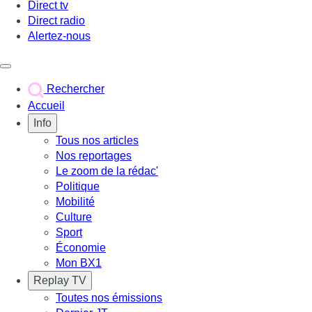
Direct tv
Direct radio
Alertez-nous
Déclencher le menu
Rechercher
Accueil
Info
Tous nos articles
Nos reportages
Le zoom de la rédac'
Politique
Mobilité
Culture
Sport
Économie
Mon BX1
Replay TV
Toutes nos émissions