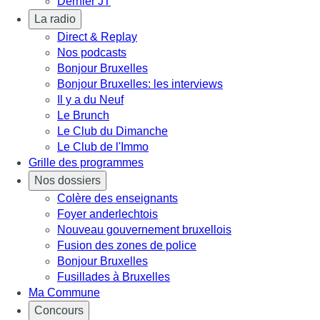
Dernier JT
La radio
Direct & Replay
Nos podcasts
Bonjour Bruxelles
Bonjour Bruxelles: les interviews
Il y a du Neuf
Le Brunch
Le Club du Dimanche
Le Club de l'Immo
Grille des programmes
Nos dossiers
Colère des enseignants
Foyer anderlechtois
Nouveau gouvernement bruxellois
Fusion des zones de police
Bonjour Bruxelles
Fusillades à Bruxelles
Ma Commune
Concours