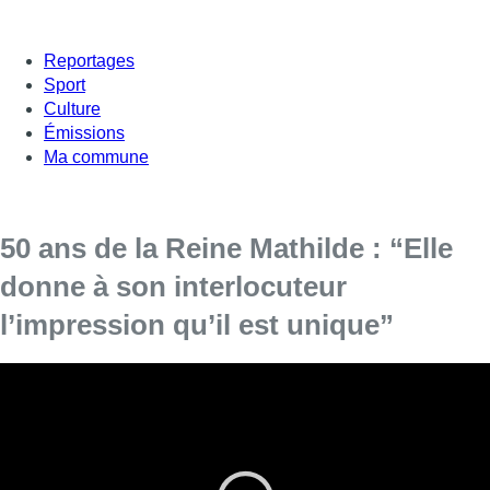
Reportages
Sport
Culture
Émissions
Ma commune
50 ans de la Reine Mathilde : “Elle
donne à son interlocuteur
l’impression qu’il est unique”
Ce vendredi 20 janvier 2023 marque les 50 ans
de la Reine Mathilde. Emmanuelle Jowa,
journaliste et spécialiste de la Famille royale,
était l’invitée du 12h30.