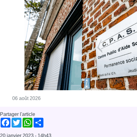
Consulter l'article "Plus de la moitié des e
06 août 2026
Partager l'article
Facebook
Twitter
WhatsApp
Share
20 janvier 2023
- 14h43
anniversaire
jubilé
Reine Mathilde
News
Offres d’emploi