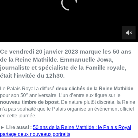
Le Palais Royal a diffusé
deux clichés de la Reine Mathilde
e
pour son 50
anniversaire. L’un d’entre eux figure sur le
nouveau timbre de bpost
. De nature plutôt discrète, la Reine
n’a pas souhaité que le Palais organise un événement officiel
en cette journée.
►
Lire aussi :
50 ans de la Reine Mathilde : le Palais Royal
partage deux nouveaux portraits
Cependant, ce jubilé est l’occasion d’en découvrir davantage
sur Sa Majesté. Selon Emmanuelle Jowa, journaliste pour
Paris Match et spécialiste de la Famille royale,
le règne de la
Reine Mathilde a permis une certaine évolution de la
Royauté
.
Grâce à la Reine Mathilde, son rôle s’est réellement
professionnalisé. Elle a, en quelque sorte, fait du
métier de
reine un véritable métier
.
Emmanuelle Jowa la décrit même comme une “
dirigeante
”
et une “
chef d’entreprise
“. La Reine a notamment suivi des