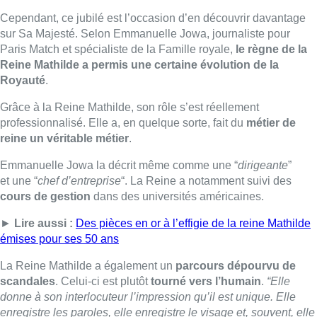
cours de gestion
dans des universités américaines.
►
Lire aussi :
Des pièces en or à l’effigie de la reine Mathilde
émises pour ses 50 ans
La Reine Mathilde a également un
parcours dépourvu de
scandales
. Celui-ci est plutôt
tourné vers l’humain
.
“Elle
donne à son interlocuteur l’impression qu’il est unique. Elle
enregistre les paroles, elle enregistre le visage et, souvent, elle
y revient par la suite
“, sans jamais tomber dans les paroles
creuses.
■
Emmanuelle Jowa
, journaliste pour Paris Match et
spécialiste de la Famille royale, par
Fanny Rochez et
Vanessa Lhuillier
Photo : Belga / Nicolas Maeterlinck
Lire aussi :
Une personne blessée après une